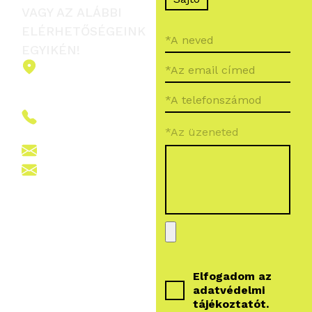
VAGY AZ ALÁBBI
ELÉRHETŐSÉGEINK
EGYIKÉN!
2151 Fót,
Ormos Ferenc
út 5.
+36 (70) 380
*Az üzeneted
6265
info@vegroup.hu
sajto@vegroup.hu
Elfogadom az
adatvédelmi
tájékoztatót
.