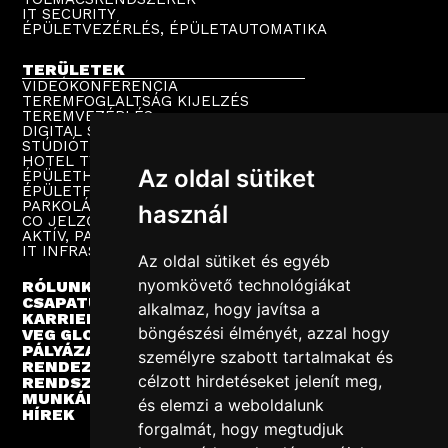
IT SECURITY
ÉPÜLETVEZÉRLÉS, ÉPÜLETAUTOMATIKA
TERÜLETEK
VIDEÓKONFERENCIA
TEREMFOGLALTSÁG KIJELZÉS
TEREMVEZÉRLÉS
DIGITAL SIGNAGE
STÚDIÓTECHNIKA
HOTEL TV
Az oldal sütiket
ÉPÜLETHANGOSÍTÁS
ÉPÜLETFELÜGYELET
PARKOLÁSTECHNIKA
használ
CO JELZŐRENDSZER
AKTÍV, PASSZÍV HÁLÓZAT
IT INFRASTRUKTÚRA
Az oldal sütiket és egyéb
nyomkövető technológiákat
RÓLUNK
CSAPATUNK
alkalmaz, hogy javítsa a
KARRIER
böngészési élményét, azzal hogy
VEG GLOBAL
PÁLYÁZATOK
személyre szabott tartalmakat és
RENDEZVÉNYEK
célzott hirdetéseket jelenít meg,
RENDSZERINTEGRÁCIÓ
MUNKÁINK
és elemzi a weboldalunk
HÍREK
forgalmát, hogy megtudjuk