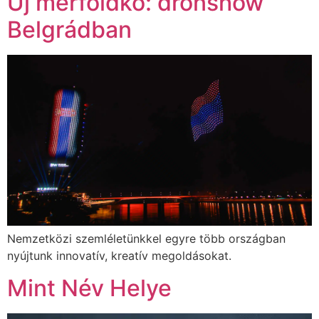
Új mérföldkő: drónshow
Belgrádban
Nemzetközi szemléletünkkel egyre több országban
nyújtunk innovatív, kreatív megoldásokat.
Mint Név Helye