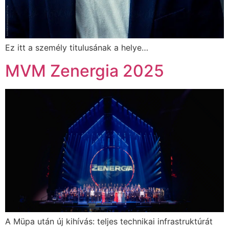
Ez itt a személy titulusának a helye…
MVM Zenergia 2025
A Müpa után új kihívás: teljes technikai infrastruktúrát