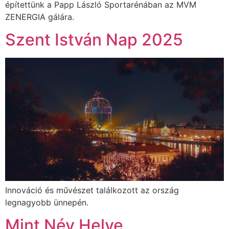
építettünk a Papp László Sportarénában az MVM
ZENERGIA gálára.
Szent István Nap 2025
Innováció és művészet találkozott az ország
legnagyobb ünnepén.
Mint Név Helye