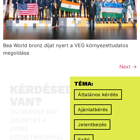
Bea World bronz díjat nyert a VEG környezettudatos
megoldása
Next
→
TÉMA:
KÉRDÉSED
Általános kérdés
VAN?
Ajánlatkérés
ÍRJ NEKÜNK EGY
ÜZENETET A
Jelentkezés
GYORS
ÜZENETKÜLDŐVEL
Sajtó