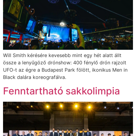
Will Smith kérésére kevesebb mint egy hét alatt állt
össze a lenyűgöző drónshow: 400 fénylő drón rajzolt
UFO-t az égre a Budapest Park fölött, ikonikus Men in
Black dalára koreografálva.
Fenntartható sakkolimpia