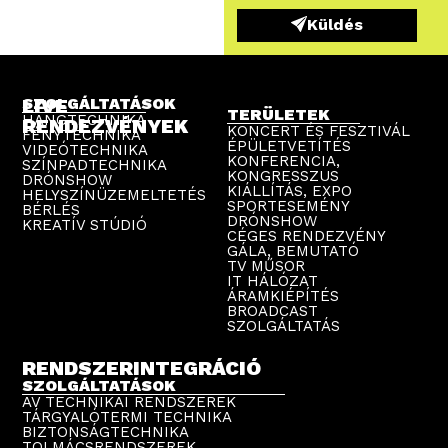
Küldés
LIVE
SZOLGÁLTATÁSOK
TERÜLETEK
HANGTECHNIKA
RENDEZVÉNYEK
KONCERT ÉS FESZTIVÁL
FÉNYTECHNIKA
ÉPÜLETVETÍTÉS
VIDEÓTECHNIKA
KONFERENCIA,
SZÍNPADTECHNIKA
KONGRESSZUS
DRÓNSHOW
KIÁLLÍTÁS, EXPO
HELYSZÍNÜZEMELTETÉS
SPORTESEMÉNY
BÉRLÉS
DRÓNSHOW
KREATÍV STÚDIÓ
CÉGES RENDEZVÉNY
GÁLA, BEMUTATÓ
TV MŰSOR
IT HÁLÓZAT
ÁRAMKIÉPÍTÉS
BROADCAST
SZOLGÁLTATÁS
RENDSZERINTEGRÁCIÓ
SZOLGÁLTATÁSOK
AV TECHNIKAI RENDSZEREK
TÁRGYALÓTERMI TECHNIKA
BIZTONSÁGTECHNIKA
TOLMÁCSRENDSZEREK