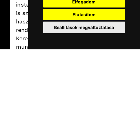
Elfogadom
installációval? Te
is szeretnéd
Elutasítom
használni a saját
Beállítások megváltoztatása
rendezvényeden?
Keresd
munkatársainkat a
sales@vegroup.hu
címen!
TÉMA:
KÉRDÉSED
Általános kérdés
VAN?
Ajánlatkérés
ÍRJ NEKÜNK EGY
ÜZENETET A
Jelentkezés