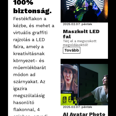
100%
biztonság.
Festékflakon a
2025.02.07.
péntek
kézbe, és mehet a
Maszkolt LED
virtuális graffiti
fal
rajzolás a LED
Térj el a megszokott
megoldásoktól!
falra, amely a
Tovább
kreativitásnak
környezet- és
műemlékbarát
módon ad
szárnyakat. Az
igazira
megszólalásig
hasonlító
2025.02.07.
péntek
flakonnal, 4
AI Avatar Photo