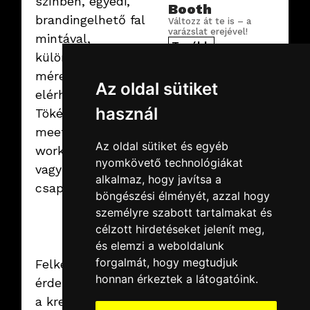
színben, egyedi,
Booth
brandingelhető fal
Változz át te is – a
varázslat erejével!
mintával,
Tovább
különböző
méretben
Az oldal sütiket
elérhető.
használ
Tökéletes
meetingekre,
Az oldal sütiket és egyéb
workshopokra,
nyomkövető technológiákat
vagy
alkalmaz, hogy javítsa a
csapatépítőkre.
böngészési élményét, azzal hogy
2025.02.07.
péntek
személyre szabott tartalmakat és
Interactive
célzott hirdetéseket jelenít meg,
Aquarium
A személyre szabható,
és elemzi a weboldalunk
virtuális akvárium
forgalmát, hogy megtudjuk
Felkeltettük az
Tovább
honnan érkeztek a látogatóink.
érdeklődést ezzel
a kreatív