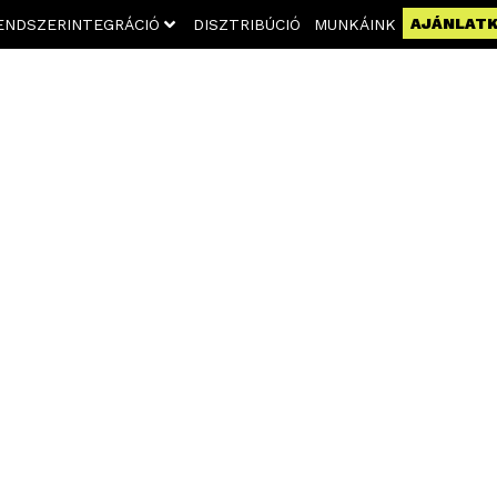
AJÁNLAT
ENDSZERINTEGRÁCIÓ
DISZTRIBÚCIÓ
MUNKÁINK
ÓTECHN