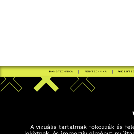
HANGTECHNIKA
FÉNYTECHNIKA
VIDEÓTE
A vizuális tartalmak fokozzák és fe
lekötnek, és immerzív élményt nyújtan