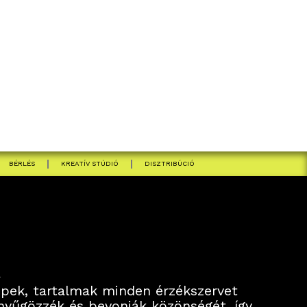
BÉRLÉS
KREATÍV STÚDIÓ
DISZTRIBÚCIÓ
A
képek, tartalmak minden érzékszervet
enyűgözzék és bevonják közönségét, így