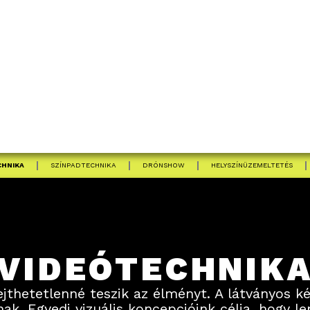
CHNIKA
SZÍNPADTECHNIKA
DRÓNSHOW
HELYSZÍNÜZEMELTETÉS
VIDEÓTECHNIK
lejthetetlenné teszik az élményt. A látványos 
ak. Egyedi vizuális koncepcióink célja, hogy l