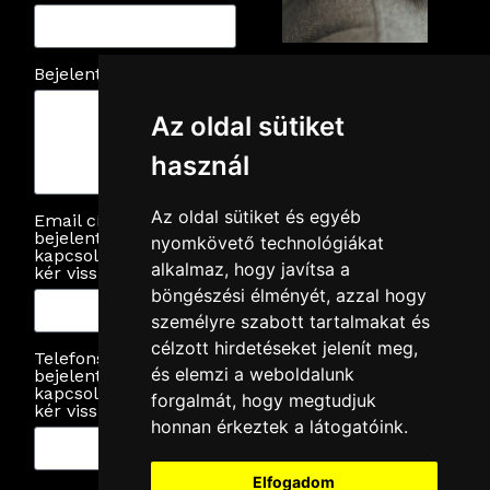
Bejelentés leírása
Az oldal sütiket
használ
Az oldal sütiket és egyéb
Email cím (ha
bejelentésével
nyomkövető technológiákat
kapcsolatban emailen
alkalmaz, hogy javítsa a
kér visszajelzést)
böngészési élményét, azzal hogy
személyre szabott tartalmakat és
célzott hirdetéseket jelenít meg,
Telefonszám (ha
és elemzi a weboldalunk
bejelentésével
kapcsolatban telefonon
forgalmát, hogy megtudjuk
kér visszajelzést)
honnan érkeztek a látogatóink.
Elfogadom