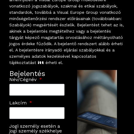
vonatkozó jogszabályok, szakmai és etikai szabályok,
standardok, továbbá a Visual Europe Group vonatkozó
minőségellenőrzési rendszer előírásainak (továbbiakban:
Szabályok) megsértését észlelik. Bejelentést tehet az is,
akinek a bejelentés megtételhez vagy a bejelentés
tárgyát képező magatartás orvoslásához méltányolható
jogos érdeke fűződik. A bejelentő rendszert alább érheti
el. A bejelentésre irányadó eljárási szabályokkal és a
személyes adatok kezelésével kapcsolatos
tájékoztatást
itt
érheti el.
Bejelentés
Név/Cégnév
Lakcím
Jogi személy esetén a
jogi személy székhelye