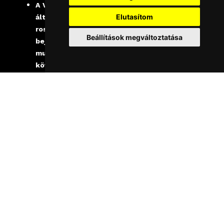
A VEG alkalmazottai
Elutasítom
által tett
rosszhiszemű
Beállítások megváltoztatása
bejelentés
munkajogi
következményeket
vonhat maga után.
Ha nyilvánvalóvá
vált, hogy a
bejelentő
rosszhiszeműen,
döntő jelentőségű
valótlan
információt közölt
és ezzel
bűncselekmény
vagy szabálysértés
elkövetésére utaló
körülmény merül