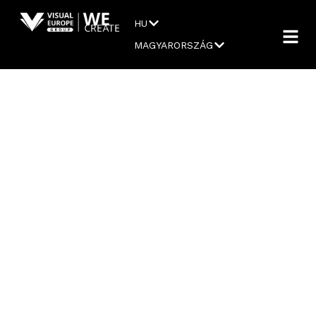
HU
MAGYARORSZÁG
VISSZAÉLÉS
BEJELENTŐ
RENDSZER