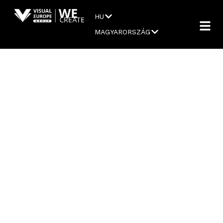
HU
MAGYARORSZÁG
DRÓNSHOW