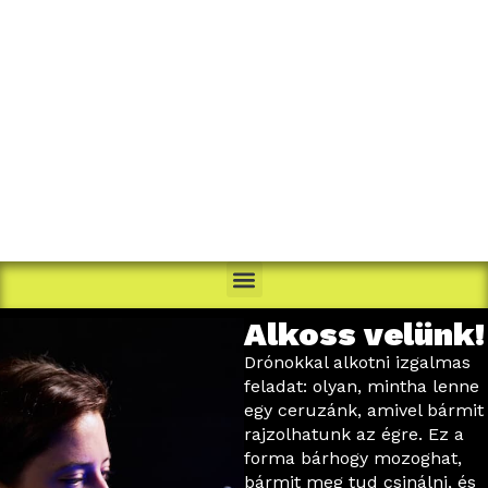
Alkoss velünk!
Drónokkal alkotni izgalmas
feladat: olyan, mintha lenne
egy ceruzánk, amivel bármit
rajzolhatunk az égre. Ez a
forma bárhogy mozoghat,
bármit meg tud csinálni, és