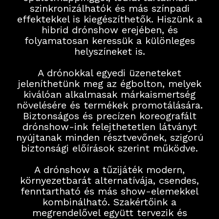
szinkronizálhatók és más színpadi
effektekkel is kiegészíthetők. Hiszünk a
hibrid drónshow erejében, és
folyamatosan keressük a különleges
helyszíneket is.
A drónokkal egyedi üzeneteket
jeleníthetünk meg az égbolton, melyek
kiválóan alkalmasak márkaismertség
növelésére és termékek promotálására.
Biztonságos és precízen koreografált
drónshow-ink felejthetetlen látványt
nyújtanak minden résztvevőnek, szigorú
biztonsági előírások szerint működve.
A drónshow a tűzijáték modern,
környezetbarát alternatívája, csendes,
fenntartható és más show-elemekkel
kombinálható. Szakértőink a
megrendelővel együtt tervezik és