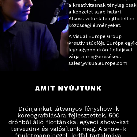
a kreativitásnak tényleg csak
a képzelet szab határt!
Alkoss velünk felejthetetlen
közösségi élményeket!
A Visual Europe Group
kreatív stúdiója Európa egyik
legnagyobb drón flottájával
várja a megkeresésed.
sales@visualeurope.com
AMIT NYÚJTUNK​
Drónjainkat látványos fényshow-k
koreografálására fejlesztették, 500
drónból álló flottánkkal egyedi show-kat
tervezünk és valósítunk meg. A show-k
épületmappinggel, ledfal tartalmával