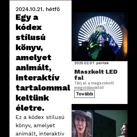
2024.10.21.
hétfő
Egy a
kódex
stílusú
könyv,
amelyet
2025.02.07.
péntek
animált,
Maszkolt LED
interaktív
fal
Térj el a megszokott
tartalommal
megoldásoktól!
Tovább
keltünk
életre.
Ez a kódex stílusú
könyv, amelyet
animált, interaktív