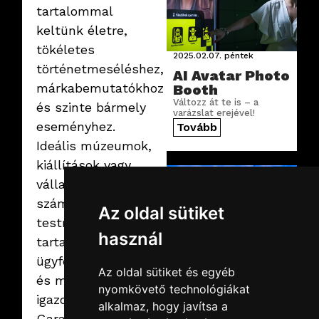
tartalommal
keltünk életre,
tökéletes
2025.02.07.
péntek
történetmeséléshez,
AI Avatar Photo
márkabemutatókhoz
Booth
Változz át te is – a
és szinte bármely
varázslat erejével!
eseményhez.
Tovább
Ideális múzeumok,
kiállítások vagy
vállalati vitrinek
számára is, hiszen
Az oldal sütiket
testreszabható
használ
tartalmával, az
ügyfél üzenetéhez
Az oldal sütiket és egyéb
és márkájához
2025.02.07.
péntek
nyomkövető technológiákat
igazodik.
Interactive
alkalmaz, hogy javítsa a
Aquarium
Garatált az