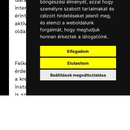
böngészési élményét, azzal hogy
A személyre szabható,
interakció az
személyre szabott tartalmakat és
virtuális akvárium
Tovább
érintéssel
célzott hirdetéseket jelenít meg,
és elemzi a weboldalunk
aktiválható
forgalmát, hogy megtudjuk
oldalakkal!
honnan érkeztek a látogatóink.
Elfogadom
Felkeltettük az
Elutasítom
érdeklődést ezzel
Beállítások megváltoztatása
a kreatív
installációval? Te
is szeretnéd
használni a saját
rendezvényeden?
Keresd
munkatársainkat a