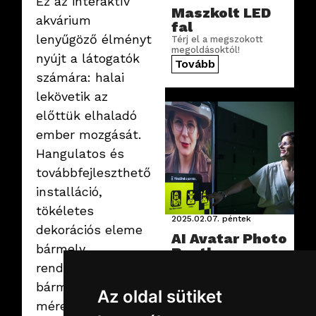
Ez az interaktív
Maszkolt LED
akvárium
fal
lenyűgöző élményt
Térj el a megszokott
megoldásoktól!
nyújt a látogatók
Tovább
számára: halai
lekövetik az
előttük elhaladó
ember mozgását.
Hangulatos és
továbbfejleszthető
installáció,
tökéletes
2025.02.07.
péntek
dekorációs eleme
AI Avatar Photo
bármely
Booth
Változz át te is – a
rendezvénynek,
varázslat erejével!
bármilyen
Tovább
Az oldal sütiket
méretben