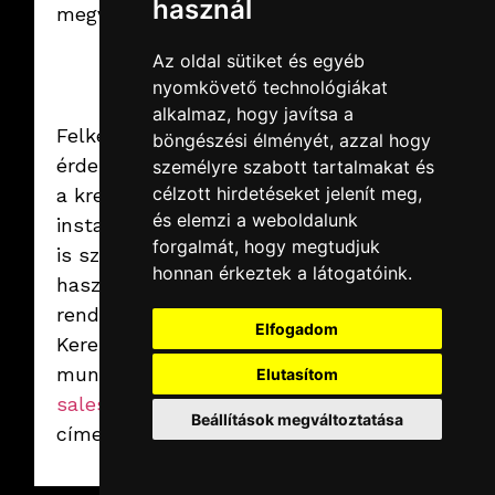
használ
megvalósítható.
Az oldal sütiket és egyéb
nyomkövető technológiákat
alkalmaz, hogy javítsa a
Felkeltettük az
böngészési élményét, azzal hogy
érdeklődést ezzel
személyre szabott tartalmakat és
célzott hirdetéseket jelenít meg,
a kreatív
2025.02.07.
péntek
és elemzi a weboldalunk
installációval? Te
Virtuális
forgalmát, hogy megtudjuk
graffiti fal
is szeretnéd
honnan érkeztek a látogatóink.
100% jókedv, 100%
használni a saját
biztonság.
Tovább
rendezvényeden?
Elfogadom
Keresd
munkatársainkat a
Elutasítom
sales@vegroup.hu
Beállítások megváltoztatása
címen!