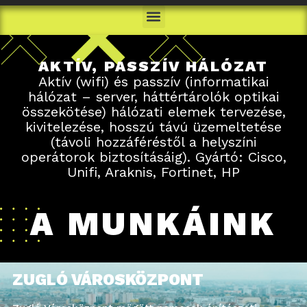
AKTÍV, PASSZÍV HÁLÓZAT
Aktív (wifi) és passzív (informatikai
hálózat – server, háttértárolók optikai
összekötése) hálózati elemek tervezése,
kivitelezése, hosszú távú üzemeltetése
(távoli hozzáféréstől a helyszíni
operátorok biztosításáig). Gyártó: Cisco,
Unifi, Araknis, Fortinet, HP
A MUNKÁINK
ZUGLÓ VÁROSKÖZPONT