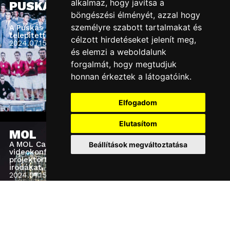
alkalmaz, hogy javítsa a
PUSKÁS MÚZEUM
böngészési élményét, azzal hogy
személyre szabott tartalmakat és
A Puskás Múzeum komplett múzeumi AV rendszerét
telepítettük, mi építettük ki az IT hálózatot.
célzott hirdetéseket jelenít meg,
2024.07.15.
hétfő
és elemzi a weboldalunk
forgalmát, hogy megtudjuk
honnan érkeztek a látogatóink.
Elfogadom
Elutasítom
MOL
A MOL Campus-on innovatív audiovizuális és
Beállítások megváltoztatása
videokonferencia rendszert telepítettünk, ledfalat,
projektort, konferenciarendszert, kijelzőket,
irodákat, hangszórókat, stúdiót alakítottunk ki.
2024.07.15.
hétfő