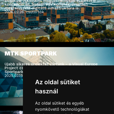
Zugló Városközpont mögött nemcsak építészeti
koncepció áll, hanem egy komplex, precízen
megtervezett digitális infrastruktúra is.
2026.02.26.
csütörtök
MTK SPORTPARK
Újabb sikeres projektet zártunk - a Visual Europe
Project csapatával hozzájárulhattunk az MTK
Sportpark technológiai fejlesztéséhez.
2025.03.15.
szombat
Az oldal sütiket
használ
Az oldal sütiket és egyéb
nyomkövető technológiákat