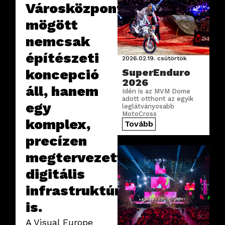
Városközpont
mögött
nemcsak
építészeti
2026.02.19.
csütörtök
koncepció
SuperEnduro
2026
áll, hanem
Idén is az MVM Dome
adott otthont az egyik
egy
leglátványosabb
MotoCross
komplex,
rendezvények, a
Tovább
technikát pedig most is
precízen
mi szolgáltattuk.
megtervezett
digitális
infrastruktúra
is.
A Visual Europe