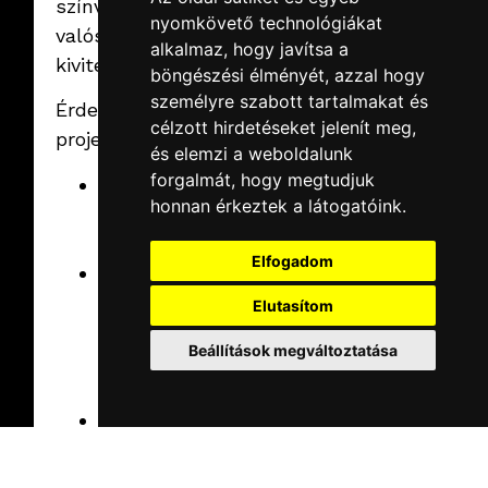
színvonalon
a Papp László
nyomkövető technológiákat
Sportarénában az MVM
Tovább
valósította meg a
ZENERGIA gálára.
alkalmaz, hogy javítsa a
kivitelezést.
böngészési élményét, azzal hogy
személyre szabott tartalmakat és
Érdekességek a
célzott hirdetéseket jelenít meg,
projektről:
és elemzi a weboldalunk
forgalmát, hogy megtudjuk
Összesen
honnan érkeztek a látogatóink.
300 km kábelt
építettünk ki.
Elfogadom
50 rack
szekrényt
Elutasítom
telepítettünk
Beállítások megváltoztatása
a rendszer
kiszolgálására.
200
térmegfigyelő
kamera került