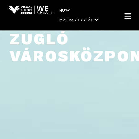
HU
MAGYARORSZÁG
ZUGLÓ
VÁROSKÖZPO