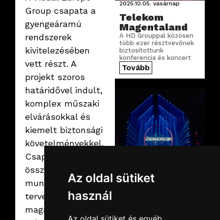
2025.10.05.
vasárnap
Group csapata a
Telekom
gyengeáramú
Magentaland
rendszerek
A HD Grouppal közösen
több ezer résztvevőnek
kivitelezésében
biztosítottunk
konferencia és koncert
vett részt. A
technikát a Telekom
Tovább
vállalati rendezvényén
projekt szoros
határidővel indult,
komplex műszaki
elvárásokkal és
kiemelt biztonsági
követelményekkel.
Csapatunk
összehangolt
2025.08.29.
péntek
Az oldal sütiket
munkával, precíz
MVM Zenergia
2025
használ
tervezéssel és
A Müpa után új kihívás:
magas szakmai
teljes technikai
infrastruktúrát építettünk
Az oldal sütiket és egyéb