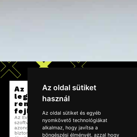
Az oldal sütiket
Az Evident rendszer, a
legmodernebb
használ
rendezvénytechnikai
fejlesztésünk.
Az oldal sütiket és egyéb
Az Evident zökkenőmentesen integrálja a
nyomkövető technológiákat
szoftvert és a hardvert a vendégek
alkalmaz, hogy javítsa a
azonosítására, biztosítja a rendezvény
biztonságát, ugyanakkor interaktív
böngészési élményét, azzal hogy