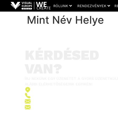
RÓLUNK
RENDEZVÉNYEK
R
Mint Név Helye
KÉRDÉSED
VAN?
ÍRJ NEKÜNK EGY ÜZENETET A GYORS ÜZENETKÜL
ALÁBBI ELÉRHETŐSÉGEINK EGYIKÉN!
2151 Fót, Ormos Ferenc út 5.
+36 (70) 380 6265
info@vegroup.hu
sajto@vegroup.hu