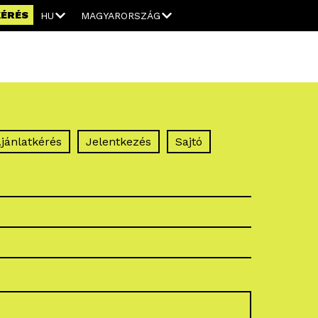
KÉRÉS
HU
MAGYARORSZÁG
jánlatkérés
Jelentkezés
Sajtó