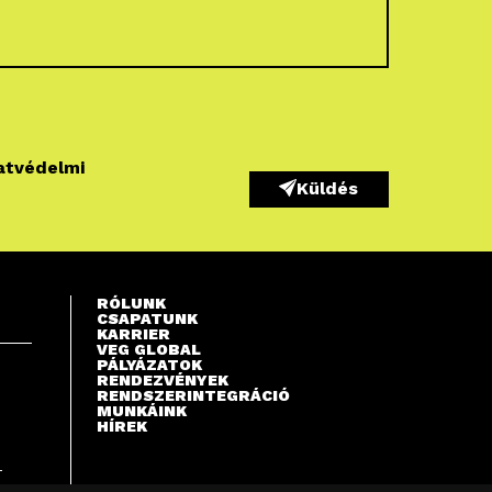
atvédelmi
Küldés
RÓLUNK
CSAPATUNK
KARRIER
VEG GLOBAL
PÁLYÁZATOK
RENDEZVÉNYEK
RENDSZERINTEGRÁCIÓ
MUNKÁINK
HÍREK
S
T
A