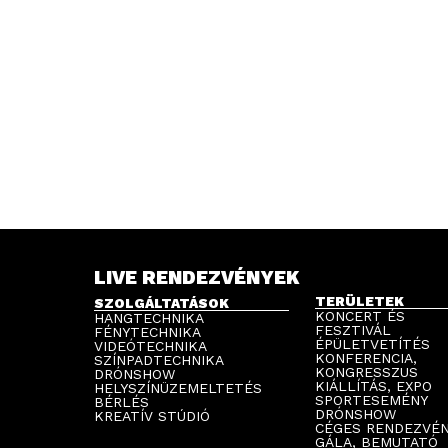
LIVE RENDEZVÉNYEK
TERÜLETEK
SZOLGÁLTATÁSOK
KONCERT ÉS
HANGTECHNIKA
FESZTIVÁL
FÉNYTECHNIKA
ÉPÜLETVETÍTÉS
VIDEÓTECHNIKA
KONFERENCIA,
SZÍNPADTECHNIKA
KONGRESSZUS
DRÓNSHOW
KIÁLLÍTÁS, EXPO
HELYSZÍNÜZEMELTETÉS
SPORTESEMÉNY
BÉRLÉS
DRÓNSHOW
KREATÍV STÚDIÓ
CÉGES RENDEZVÉ
GÁLA, BEMUTATÓ