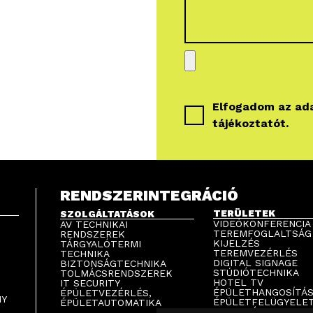
Elfogadom az
ad
tájékoztatót
.
RENDSZERINTEGRÁCIÓ
TERÜLETEK
SZOLGÁLTATÁSOK
VIDEÓKONFERENCIA
AV TECHNIKAI
TEREMFOGLALTSÁG
RENDSZEREK
KIJELZÉS
TÁRGYALÓTERMI
TEREMVEZÉRLÉS
TECHNIKA
DIGITAL SIGNAGE
BIZTONSÁGTECHNIKA
STÚDIÓTECHNIKA
TOLMÁCSRENDSZEREK
HOTEL TV
IT SECURITY
ÉPÜLETHANGOSÍTÁ
ÉPÜLETVEZÉRLÉS,
NY
ÉPÜLETFELÜGYELE
ÉPÜLETAUTOMATIKA
PARKOLÁSTECHNIK