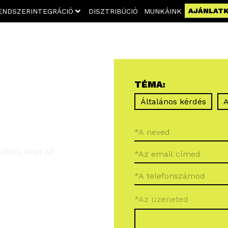
AJÁNLAT
ENDSZERINTEGRÁCIÓ
DISZTRIBÚCIÓ
MUNKÁINK
TÉMA:
Általános kérdés
A
DŐVEL VAGY AZ
*Az üzeneted