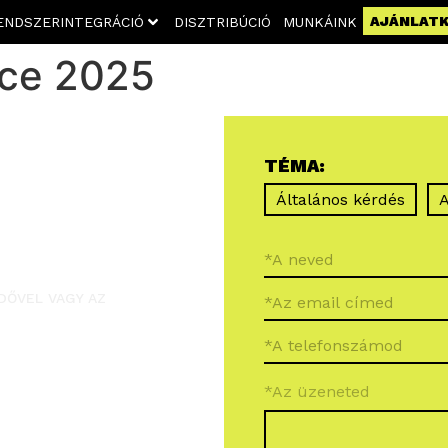
AJÁNLAT
ENDSZERINTEGRÁCIÓ
DISZTRIBÚCIÓ
MUNKÁINK
nce 2025
TÉMA:
Általános kérdés
A
DŐVEL VAGY AZ
*Az üzeneted