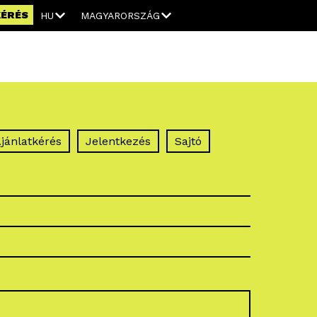
KÉRÉS
HU
MAGYARORSZÁG
jánlatkérés
Jelentkezés
Sajtó