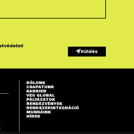
atvédelmi
Küldés
RÓLUNK
CSAPATUNK
KARRIER
VEG GLOBAL
PÁLYÁZATOK
RENDEZVÉNYEK
RENDSZERINTEGRÁCIÓ
MUNKÁINK
HÍREK
S
T
A