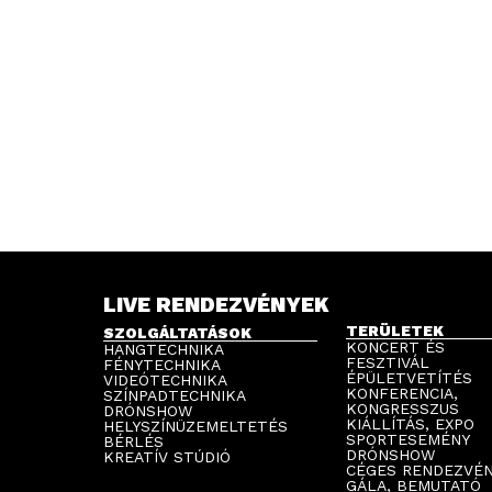
LIVE RENDEZVÉNYEK
TERÜLETEK
SZOLGÁLTATÁSOK
KONCERT ÉS
HANGTECHNIKA
FESZTIVÁL
FÉNYTECHNIKA
ÉPÜLETVETÍTÉS
VIDEÓTECHNIKA
KONFERENCIA,
SZÍNPADTECHNIKA
KONGRESSZUS
DRÓNSHOW
KIÁLLÍTÁS, EXPO
HELYSZÍNÜZEMELTETÉS
SPORTESEMÉNY
BÉRLÉS
DRÓNSHOW
KREATÍV STÚDIÓ
CÉGES RENDEZVÉ
GÁLA, BEMUTATÓ