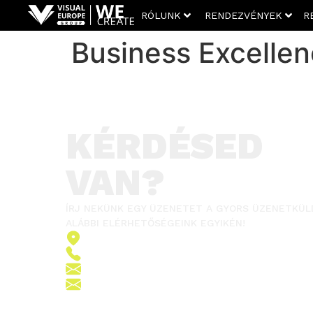
RÓLUNK
RENDEZVÉNYEK
R
Business Excelle
KÉRDÉSED
VAN?
ÍRJ NEKÜNK EGY ÜZENETET A GYORS ÜZENETKÜL
ALÁBBI ELÉRHETŐSÉGEINK EGYIKÉN!
2151 Fót, Ormos Ferenc út 5.
+36 (70) 380 6265
info@vegroup.hu
sajto@vegroup.hu