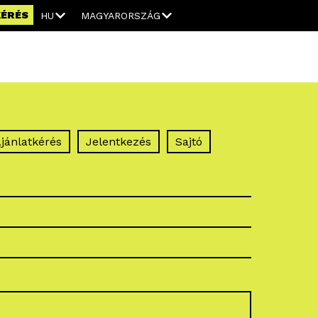
KÉRÉS
HU
MAGYARORSZÁG
jánlatkérés
Jelentkezés
Sajtó