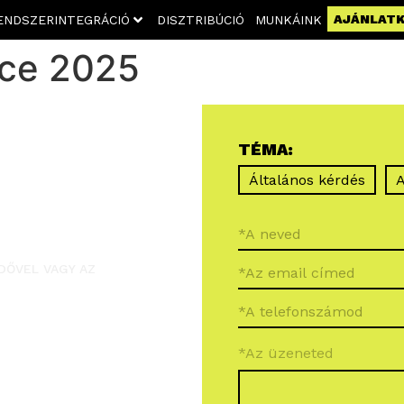
AJÁNLAT
ENDSZERINTEGRÁCIÓ
DISZTRIBÚCIÓ
MUNKÁINK
nce 2025
TÉMA:
Általános kérdés
A
DŐVEL VAGY AZ
*Az üzeneted