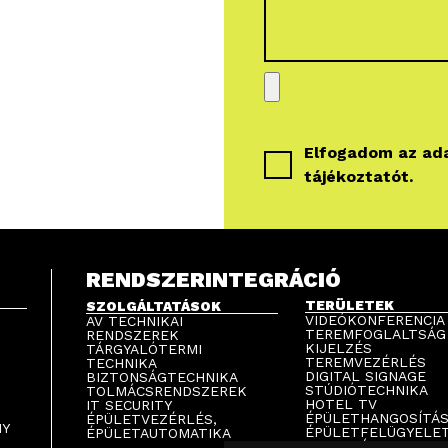
Elfogadom az
ad
tájékoztatót
.
RENDSZERINTEGRÁCIÓ
TERÜLETEK
SZOLGÁLTATÁSOK
VIDEÓKONFERENCIA
AV TECHNIKAI
TEREMFOGLALTSÁG
RENDSZEREK
KIJELZÉS
TÁRGYALÓTERMI
TEREMVEZÉRLÉS
TECHNIKA
DIGITAL SIGNAGE
BIZTONSÁGTECHNIKA
STÚDIÓTECHNIKA
TOLMÁCSRENDSZEREK
HOTEL TV
IT SECURITY
ÉPÜLETHANGOSÍTÁ
ÉPÜLETVEZÉRLÉS,
NY
ÉPÜLETFELÜGYELE
ÉPÜLETAUTOMATIKA
PARKOLÁSTECHNIK