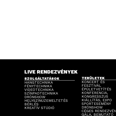
LIVE RENDEZVÉNYEK
TERÜLETEK
SZOLGÁLTATÁSOK
KONCERT ÉS
HANGTECHNIKA
FESZTIVÁL
FÉNYTECHNIKA
ÉPÜLETVETÍTÉS
VIDEÓTECHNIKA
KONFERENCIA,
SZÍNPADTECHNIKA
KONGRESSZUS
DRÓNSHOW
KIÁLLÍTÁS, EXPO
HELYSZÍNÜZEMELTETÉS
SPORTESEMÉNY
BÉRLÉS
DRÓNSHOW
KREATÍV STÚDIÓ
CÉGES RENDEZVÉ
GÁLA, BEMUTATÓ