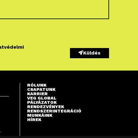
atvédelmi
Küldés
RÓLUNK
CSAPATUNK
KARRIER
VEG GLOBAL
PÁLYÁZATOK
RENDEZVÉNYEK
RENDSZERINTEGRÁCIÓ
MUNKÁINK
HÍREK
S
T
A