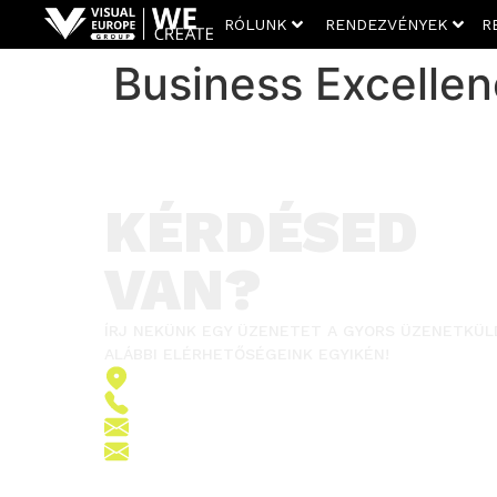
RÓLUNK
RENDEZVÉNYEK
R
Business Excelle
KÉRDÉSED
VAN?
ÍRJ NEKÜNK EGY ÜZENETET A GYORS ÜZENETKÜL
ALÁBBI ELÉRHETŐSÉGEINK EGYIKÉN!
2151 Fót, Ormos Ferenc út 5.
+36 (70) 380 6265
info@vegroup.hu
sajto@vegroup.hu