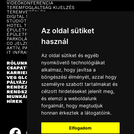
VIDEÓKONFERENCIA
TEREMFOGLALTSÁG KIJELZÉS
TEREMVEZÉRLÉS
DIGITAL SIGNAGE
STÚDIÓTECHNIKA
HOTEL TV
Az oldal sütiket
ÉPÜLETHANGOSÍTÁS
ÉPÜLETFELÜGYELET
PARKOLÁSTECHNIKA
használ
CO JELZŐRENDSZER
AKTÍV, PASSZÍV HÁLÓZAT
IT INFRASTRUKTÚRA
Az oldal sütiket és egyéb
nyomkövető technológiákat
RÓLUNK
CSAPATUNK
alkalmaz, hogy javítsa a
KARRIER
böngészési élményét, azzal hogy
VEG GLOBAL
PÁLYÁZATOK
személyre szabott tartalmakat és
RENDEZVÉNYEK
célzott hirdetéseket jelenít meg,
RENDSZERINTEGRÁCIÓ
MUNKÁINK
és elemzi a weboldalunk
HÍREK
forgalmát, hogy megtudjuk
honnan érkeztek a látogatóink.
Elfogadom