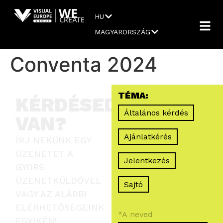
HU
MAGYARORSZÁG
Conventa 2024
TÉMA:
KÉRDÉSED
Általános kérdés
VAN?
Ajánlatkérés
ÍRJ NEKÜNK EGY
ÜZENETET A
Jelentkezés
GYORS
ÜZENETKÜLDŐVEL
Sajtó
VAGY AZ ALÁBBI
ELÉRHETŐSÉGEINK
EGYIKÉN!