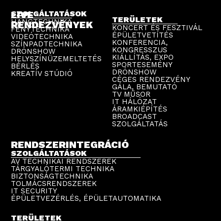
LIVE
SZOLGÁLTATÁSOK
TERÜLETEK
HANGTECHNIKA
RENDEZVÉNYEK
KONCERT ÉS FESZTIVÁL
FÉNYTECHNIKA
ÉPÜLETVETÍTÉS
VIDEÓTECHNIKA
KONFERENCIA,
SZÍNPADTECHNIKA
KONGRESSZUS
DRÓNSHOW
KIÁLLÍTÁS, EXPO
HELYSZÍNÜZEMELTETÉS
SPORTESEMÉNY
BÉRLÉS
DRÓNSHOW
KREATÍV STÚDIÓ
CÉGES RENDEZVÉNY
GÁLA, BEMUTATÓ
TV MŰSOR
IT HÁLÓZAT
ÁRAMKIÉPÍTÉS
BROADCAST
SZOLGÁLTATÁS
RENDSZERINTEGRÁCIÓ
SZOLGÁLTATÁSOK
AV TECHNIKAI RENDSZEREK
TÁRGYALÓTERMI TECHNIKA
BIZTONSÁGTECHNIKA
TOLMÁCSRENDSZEREK
IT SECURITY
ÉPÜLETVEZÉRLÉS, ÉPÜLETAUTOMATIKA
TERÜLETEK