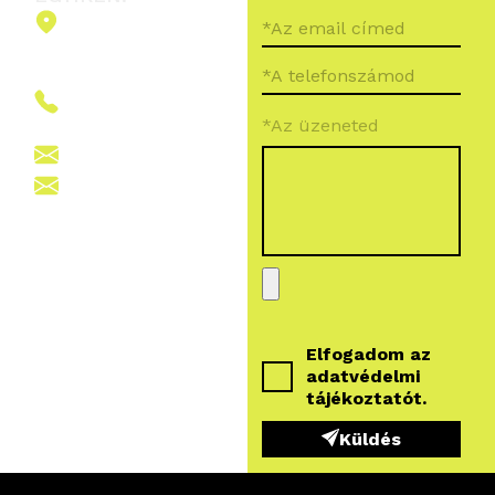
2151 Fót,
Ormos Ferenc
út 5.
+36 (70) 380
*Az üzeneted
6265
info@vegroup.hu
sajto@vegroup.hu
Elfogadom az
adatvédelmi
tájékoztatót
.
Küldés