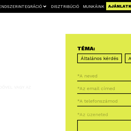
AJÁNLAT
ENDSZERINTEGRÁCIÓ
DISZTRIBÚCIÓ
MUNKÁINK
TÉMA:
Általános kérdés
A
DŐVEL VAGY AZ
*Az üzeneted