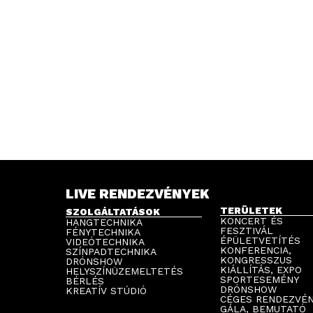
LIVE RENDEZVÉNYEK
TERÜLETEK
SZOLGÁLTATÁSOK
KONCERT ÉS
HANGTECHNIKA
FESZTIVÁL
FÉNYTECHNIKA
ÉPÜLETVETÍTÉS
VIDEÓTECHNIKA
KONFERENCIA,
SZÍNPADTECHNIKA
KONGRESSZUS
DRÓNSHOW
KIÁLLÍTÁS, EXPO
HELYSZÍNÜZEMELTETÉS
SPORTESEMÉNY
BÉRLÉS
DRÓNSHOW
KREATÍV STÚDIÓ
CÉGES RENDEZVÉ
GÁLA, BEMUTATÓ