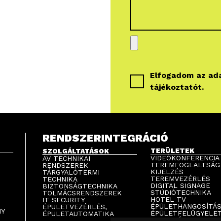
Elfogadom az
ad
tájékoztatót
.
RENDSZERINTEGRÁCIÓ
TERÜLETEK
SZOLGÁLTATÁSOK
VIDEÓKONFERENCIA
AV TECHNIKAI
TEREMFOGLALTSÁG
RENDSZEREK
KIJELZÉS
TÁRGYALÓTERMI
TEREMVEZÉRLÉS
TECHNIKA
DIGITAL SIGNAGE
BIZTONSÁGTECHNIKA
STÚDIÓTECHNIKA
TOLMÁCSRENDSZEREK
HOTEL TV
IT SECURITY
ÉPÜLETHANGOSÍTÁ
ÉPÜLETVEZÉRLÉS,
NY
ÉPÜLETFELÜGYELE
ÉPÜLETAUTOMATIKA
PARKOLÁSTECHNIK