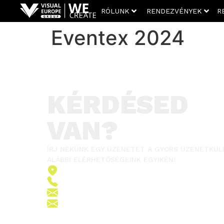
RÓLUNK
RENDEZVÉNYEK
R
Eventex 2024
KÉRDÉSED
VAN?
ÍRJ NEKÜNK EGY ÜZENETET A GYORS ÜZENETKÜL
ALÁBBI ELÉRHETŐSÉGEINK EGYIKÉN!
2151 Fót, Ormos Ferenc út 5.
+36 (70) 380 6265
info@vegroup.hu
sajto@vegroup.hu