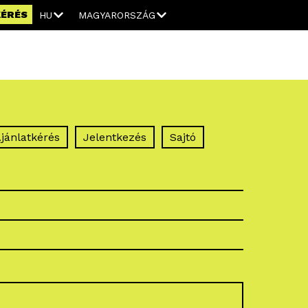
KÉRÉS
HU
MAGYARORSZÁG
jánlatkérés
Jelentkezés
Sajtó