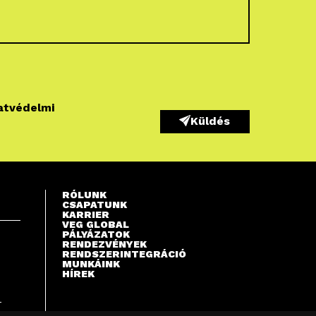
atvédelmi
Küldés
RÓLUNK
CSAPATUNK
KARRIER
VEG GLOBAL
PÁLYÁZATOK
RENDEZVÉNYEK
RENDSZERINTEGRÁCIÓ
MUNKÁINK
HÍREK
S
T
A