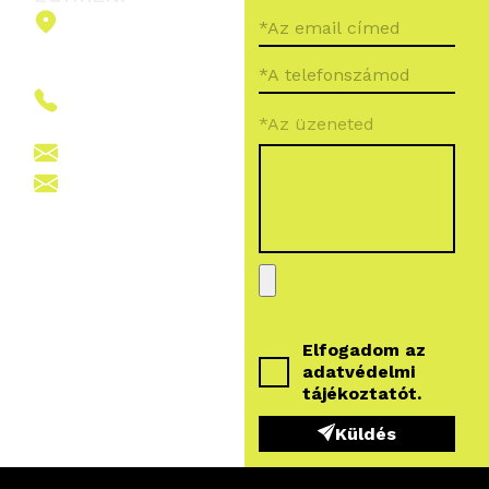
2151 Fót,
Ormos Ferenc
út 5.
+36 (70) 380
*Az üzeneted
6265
info@vegroup.hu
sajto@vegroup.hu
Elfogadom az
adatvédelmi
tájékoztatót
.
Küldés