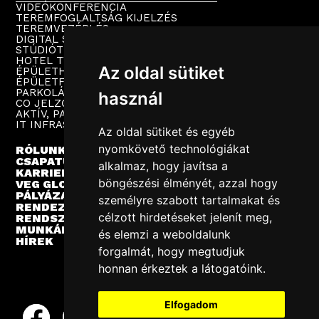
VIDEÓKONFERENCIA
TEREMFOGLALTSÁG KIJELZÉS
TEREMVEZÉRLÉS
DIGITAL SIGNAGE
STÚDIÓTECHNIKA
HOTEL TV
Az oldal sütiket
ÉPÜLETHANGOSÍTÁS
ÉPÜLETFELÜGYELET
PARKOLÁSTECHNIKA
használ
CO JELZŐRENDSZER
AKTÍV, PASSZÍV HÁLÓZAT
IT INFRASTRUKTÚRA
Az oldal sütiket és egyéb
nyomkövető technológiákat
RÓLUNK
CSAPATUNK
alkalmaz, hogy javítsa a
KARRIER
böngészési élményét, azzal hogy
VEG GLOBAL
PÁLYÁZATOK
személyre szabott tartalmakat és
RENDEZVÉNYEK
célzott hirdetéseket jelenít meg,
RENDSZERINTEGRÁCIÓ
MUNKÁINK
és elemzi a weboldalunk
HÍREK
forgalmát, hogy megtudjuk
honnan érkeztek a látogatóink.
Elfogadom