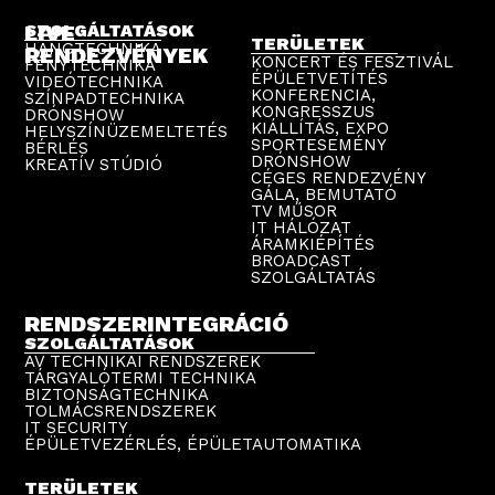
LIVE
SZOLGÁLTATÁSOK
TERÜLETEK
HANGTECHNIKA
RENDEZVÉNYEK
KONCERT ÉS FESZTIVÁL
FÉNYTECHNIKA
ÉPÜLETVETÍTÉS
VIDEÓTECHNIKA
KONFERENCIA,
SZÍNPADTECHNIKA
KONGRESSZUS
DRÓNSHOW
KIÁLLÍTÁS, EXPO
HELYSZÍNÜZEMELTETÉS
SPORTESEMÉNY
BÉRLÉS
DRÓNSHOW
KREATÍV STÚDIÓ
CÉGES RENDEZVÉNY
GÁLA, BEMUTATÓ
TV MŰSOR
IT HÁLÓZAT
ÁRAMKIÉPÍTÉS
BROADCAST
SZOLGÁLTATÁS
RENDSZERINTEGRÁCIÓ
SZOLGÁLTATÁSOK
AV TECHNIKAI RENDSZEREK
TÁRGYALÓTERMI TECHNIKA
BIZTONSÁGTECHNIKA
TOLMÁCSRENDSZEREK
IT SECURITY
ÉPÜLETVEZÉRLÉS, ÉPÜLETAUTOMATIKA
TERÜLETEK