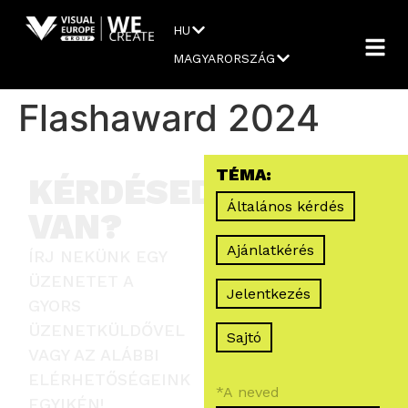
HU
MAGYARORSZÁG
Flashaward 2024
TÉMA:
KÉRDÉSED
Általános kérdés
VAN?
Ajánlatkérés
ÍRJ NEKÜNK EGY
ÜZENETET A
Jelentkezés
GYORS
ÜZENETKÜLDŐVEL
Sajtó
VAGY AZ ALÁBBI
ELÉRHETŐSÉGEINK
EGYIKÉN!