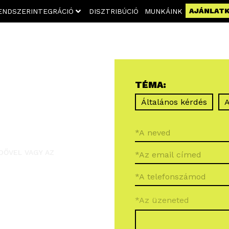
AJÁNLAT
ENDSZERINTEGRÁCIÓ
DISZTRIBÚCIÓ
MUNKÁINK
TÉMA:
Általános kérdés
A
DŐVEL VAGY AZ
*Az üzeneted