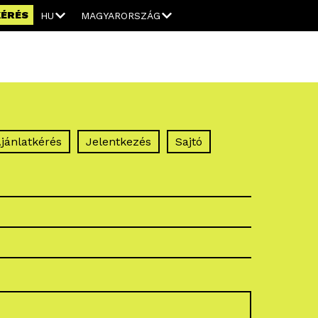
KÉRÉS
HU
MAGYARORSZÁG
jánlatkérés
Jelentkezés
Sajtó