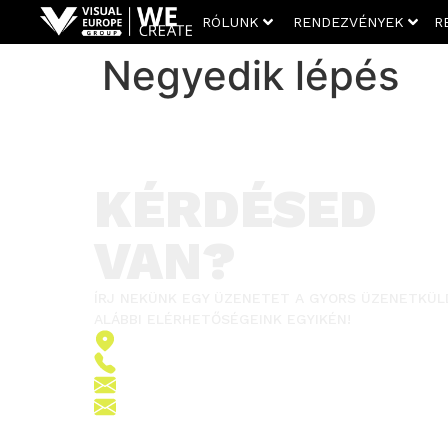
RÓLUNK
RENDEZVÉNYEK
R
Negyedik lépés
KÉRDÉSED
VAN?
ÍRJ NEKÜNK EGY ÜZENETET A GYORS ÜZENETKÜL
ALÁBBI ELÉRHETŐSÉGEINK EGYIKÉN!
2151 Fót, Ormos Ferenc út 5.
+36 (70) 380 6265
info@vegroup.hu
sajto@vegroup.hu