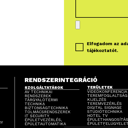
Elfogadom az
ad
tájékoztatót
.
RENDSZERINTEGRÁCIÓ
TERÜLETEK
SZOLGÁLTATÁSOK
VIDEÓKONFERENCIA
AV TECHNIKAI
TEREMFOGLALTSÁG
RENDSZEREK
KIJELZÉS
TÁRGYALÓTERMI
TEREMVEZÉRLÉS
TECHNIKA
DIGITAL SIGNAGE
BIZTONSÁGTECHNIKA
STÚDIÓTECHNIKA
TOLMÁCSRENDSZEREK
HOTEL TV
IT SECURITY
ÉPÜLETHANGOSÍTÁ
ÉPÜLETVEZÉRLÉS,
NY
ÉPÜLETFELÜGYELE
ÉPÜLETAUTOMATIKA
PARKOLÁSTECHNIK