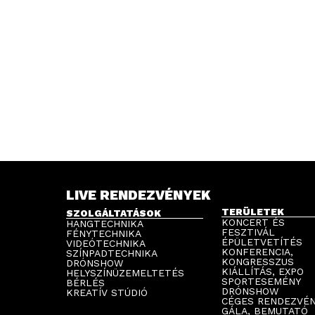
LIVE RENDEZVÉNYEK
TERÜLETEK
SZOLGÁLTATÁSOK
KONCERT ÉS
HANGTECHNIKA
FESZTIVÁL
FÉNYTECHNIKA
ÉPÜLETVETÍTÉS
VIDEÓTECHNIKA
KONFERENCIA,
SZÍNPADTECHNIKA
KONGRESSZUS
DRÓNSHOW
KIÁLLÍTÁS, EXPO
HELYSZÍNÜZEMELTETÉS
SPORTESEMÉNY
BÉRLÉS
DRÓNSHOW
KREATÍV STÚDIÓ
CÉGES RENDEZVÉ
GÁLA, BEMUTATÓ