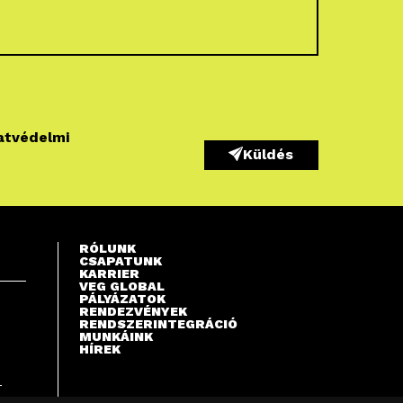
atvédelmi
Küldés
RÓLUNK
CSAPATUNK
KARRIER
VEG GLOBAL
PÁLYÁZATOK
RENDEZVÉNYEK
RENDSZERINTEGRÁCIÓ
MUNKÁINK
HÍREK
S
T
A