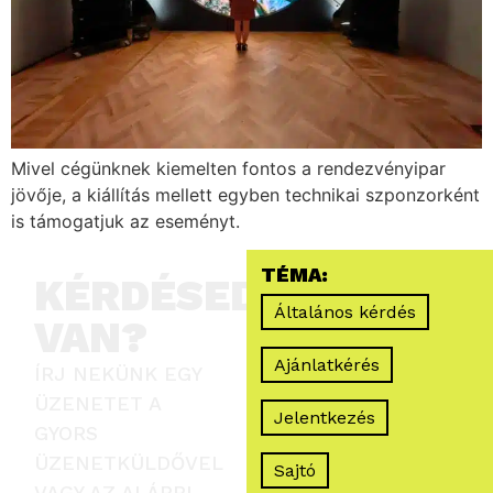
Mivel cégünknek kiemelten fontos a rendezvényipar
jövője, a kiállítás mellett egyben technikai szponzorként
is támogatjuk az eseményt.
TÉMA:
KÉRDÉSED
Általános kérdés
VAN?
Ajánlatkérés
ÍRJ NEKÜNK EGY
ÜZENETET A
Jelentkezés
GYORS
ÜZENETKÜLDŐVEL
Sajtó
VAGY AZ ALÁBBI