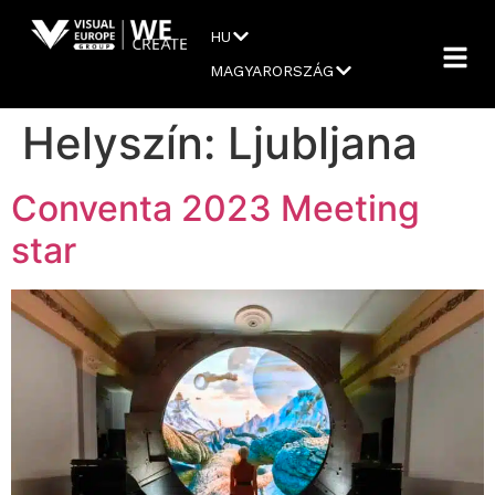
HU
MAGYARORSZÁG
Helyszín:
Ljubljana
Conventa 2023 Meeting
star