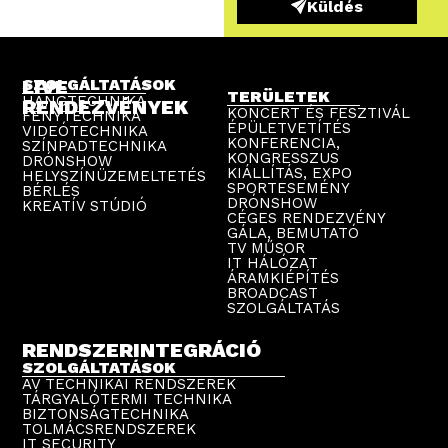
Küldés
LIVE
SZOLGÁLTATÁSOK
TERÜLETEK
HANGTECHNIKA
RENDEZVÉNYEK
KONCERT ÉS FESZTIVÁL
FÉNYTECHNIKA
ÉPÜLETVETÍTÉS
VIDEÓTECHNIKA
KONFERENCIA,
SZÍNPADTECHNIKA
KONGRESSZUS
DRÓNSHOW
KIÁLLÍTÁS, EXPO
HELYSZÍNÜZEMELTETÉS
SPORTESEMÉNY
BÉRLÉS
DRÓNSHOW
KREATÍV STÚDIÓ
CÉGES RENDEZVÉNY
GÁLA, BEMUTATÓ
TV MŰSOR
IT HÁLÓZAT
ÁRAMKIÉPÍTÉS
BROADCAST
SZOLGÁLTATÁS
RENDSZERINTEGRÁCIÓ
SZOLGÁLTATÁSOK
AV TECHNIKAI RENDSZEREK
TÁRGYALÓTERMI TECHNIKA
BIZTONSÁGTECHNIKA
TOLMÁCSRENDSZEREK
IT SECURITY