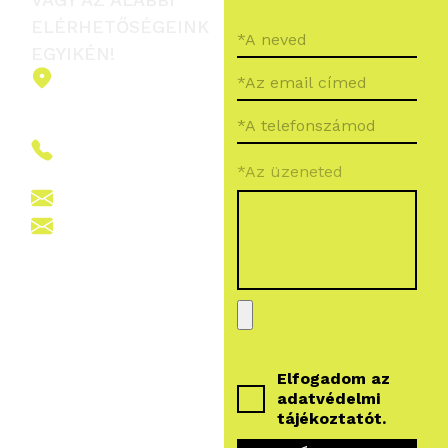
ELÉRHETŐSÉGEINK
EGYIKÉN!
2151 Fót,
Ormos Ferenc
út 5.
+36 (70) 380
*Az üzeneted
6265
info@vegroup.hu
sajto@vegroup.hu
Elfogadom az
adatvédelmi
tájékoztatót
.