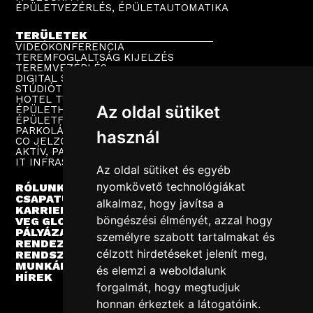
ÉPÜLETVEZÉRLÉS, ÉPÜLETAUTOMATIKA
TERÜLETEK
VIDEÓKONFERENCIA
TEREMFOGLALTSÁG KIJELZÉS
TEREMVEZÉRLÉS
DIGITAL SIGNAGE
STÚDIÓTECHNIKA
HOTEL TV
Az oldal sütiket
ÉPÜLETHANGOSÍTÁS
ÉPÜLETFELÜGYELET
PARKOLÁSTECHNIKA
használ
CO JELZŐRENDSZER
AKTÍV, PASSZÍV HÁLÓZAT
IT INFRASTRUKTÚRA
Az oldal sütiket és egyéb
nyomkövető technológiákat
RÓLUNK
CSAPATUNK
alkalmaz, hogy javítsa a
KARRIER
böngészési élményét, azzal hogy
VEG GLOBAL
PÁLYÁZATOK
személyre szabott tartalmakat és
RENDEZVÉNYEK
célzott hirdetéseket jelenít meg,
RENDSZERINTEGRÁCIÓ
MUNKÁINK
és elemzi a weboldalunk
HÍREK
forgalmát, hogy megtudjuk
honnan érkeztek a látogatóink.