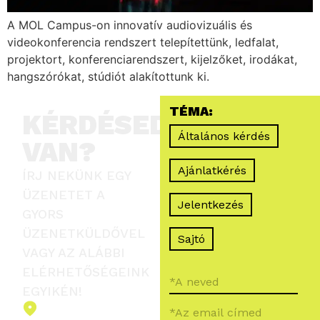
A MOL Campus-on innovatív audiovizuális és
videokonferencia rendszert telepítettünk, ledfalat,
projektort, konferenciarendszert, kijelzőket, irodákat,
hangszórókat, stúdiót alakítottunk ki.
TÉMA:
KÉRDÉSED
Általános kérdés
VAN?
Ajánlatkérés
ÍRJ NEKÜNK EGY
ÜZENETET A
Jelentkezés
GYORS
ÜZENETKÜLDŐVEL
Sajtó
VAGY AZ ALÁBBI
ELÉRHETŐSÉGEINK
EGYIKÉN!
2151 Fót,