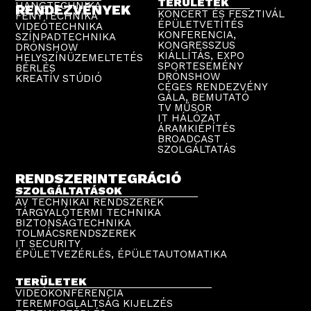
TERÜLETEK
HANGTECHNIKA
RENDEZVÉNYEK
KONCERT ÉS FESZTIVÁL
FÉNYTECHNIKA
ÉPÜLETVETÍTÉS
VIDEÓTECHNIKA
KONFERENCIA,
SZÍNPADTECHNIKA
KONGRESSZUS
DRÓNSHOW
KIÁLLÍTÁS, EXPO
HELYSZÍNÜZEMELTETÉS
SPORTESEMÉNY
BÉRLÉS
DRÓNSHOW
KREATÍV STÚDIÓ
CÉGES RENDEZVÉNY
GÁLA, BEMUTATÓ
TV MŰSOR
IT HÁLÓZAT
ÁRAMKIÉPÍTÉS
BROADCAST
SZOLGÁLTATÁS
RENDSZERINTEGRÁCIÓ
SZOLGÁLTATÁSOK
AV TECHNIKAI RENDSZEREK
TÁRGYALÓTERMI TECHNIKA
BIZTONSÁGTECHNIKA
TOLMÁCSRENDSZEREK
IT SECURITY
ÉPÜLETVEZÉRLÉS, ÉPÜLETAUTOMATIKA
TERÜLETEK
VIDEÓKONFERENCIA
TEREMFOGLALTSÁG KIJELZÉS