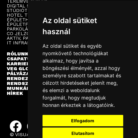
TEREMVEZÉRLÉS
DIGITAL SIGNAGE
STÚDIÓTECHNIKA
HOTEL TV
Az oldal sütiket
ÉPÜLETHANGOSÍTÁS
ÉPÜLETFELÜGYELET
PARKOLÁSTECHNIKA
használ
CO JELZŐRENDSZER
AKTÍV, PASSZÍV HÁLÓZAT
IT INFRASTRUKTÚRA
Az oldal sütiket és egyéb
nyomkövető technológiákat
RÓLUNK
CSAPATUNK
alkalmaz, hogy javítsa a
KARRIER
böngészési élményét, azzal hogy
VEG GLOBAL
PÁLYÁZATOK
személyre szabott tartalmakat és
RENDEZVÉNYEK
célzott hirdetéseket jelenít meg,
RENDSZERINTEGRÁCIÓ
MUNKÁINK
és elemzi a weboldalunk
HÍREK
forgalmát, hogy megtudjuk
honnan érkeztek a látogatóink.
Elfogadom
Elutasítom
© VISUAL EUROPE GROUP 2025