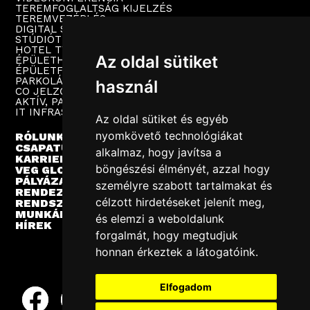
TEREMFOGLALTSÁG KIJELZÉS
TEREMVEZÉRLÉS
DIGITAL SIGNAGE
STÚDIÓTECHNIKA
HOTEL TV
Az oldal sütiket
ÉPÜLETHANGOSÍTÁS
ÉPÜLETFELÜGYELET
PARKOLÁSTECHNIKA
használ
CO JELZŐRENDSZER
AKTÍV, PASSZÍV HÁLÓZAT
IT INFRASTRUKTÚRA
Az oldal sütiket és egyéb
nyomkövető technológiákat
RÓLUNK
CSAPATUNK
alkalmaz, hogy javítsa a
KARRIER
böngészési élményét, azzal hogy
VEG GLOBAL
PÁLYÁZATOK
személyre szabott tartalmakat és
RENDEZVÉNYEK
célzott hirdetéseket jelenít meg,
RENDSZERINTEGRÁCIÓ
MUNKÁINK
és elemzi a weboldalunk
HÍREK
forgalmát, hogy megtudjuk
honnan érkeztek a látogatóink.
Elfogadom