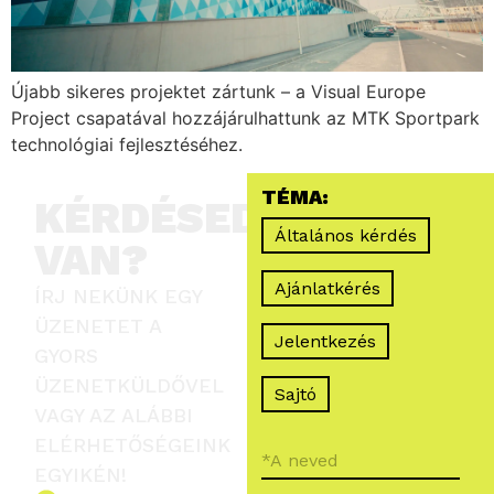
Újabb sikeres projektet zártunk – a Visual Europe
Project csapatával hozzájárulhattunk az MTK Sportpark
technológiai fejlesztéséhez.
TÉMA:
KÉRDÉSED
Általános kérdés
VAN?
Ajánlatkérés
ÍRJ NEKÜNK EGY
ÜZENETET A
Jelentkezés
GYORS
ÜZENETKÜLDŐVEL
Sajtó
VAGY AZ ALÁBBI
ELÉRHETŐSÉGEINK
EGYIKÉN!