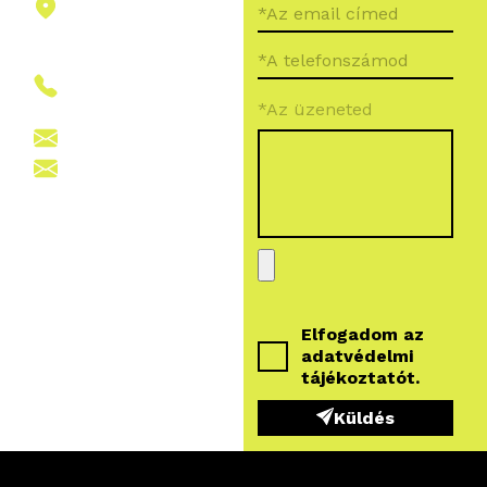
2151 Fót,
Ormos Ferenc
út 5.
+36 (70) 380
*Az üzeneted
6265
info@vegroup.hu
sajto@vegroup.hu
Elfogadom az
adatvédelmi
tájékoztatót
.
Küldés