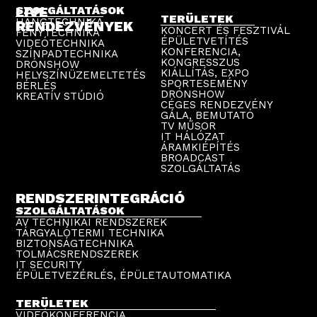
LIVE
SZOLGÁLTATÁSOK
TERÜLETEK
HANGTECHNIKA
RENDEZVÉNYEK
KONCERT ÉS FESZTIVÁL
FÉNYTECHNIKA
ÉPÜLETVETÍTÉS
VIDEÓTECHNIKA
KONFERENCIA,
SZÍNPADTECHNIKA
KONGRESSZUS
DRÓNSHOW
KIÁLLÍTÁS, EXPO
HELYSZÍNÜZEMELTETÉS
SPORTESEMÉNY
BÉRLÉS
DRÓNSHOW
KREATÍV STÚDIÓ
CÉGES RENDEZVÉNY
GÁLA, BEMUTATÓ
TV MŰSOR
IT HÁLÓZAT
ÁRAMKIÉPÍTÉS
BROADCAST
SZOLGÁLTATÁS
RENDSZERINTEGRÁCIÓ
SZOLGÁLTATÁSOK
AV TECHNIKAI RENDSZEREK
TÁRGYALÓTERMI TECHNIKA
BIZTONSÁGTECHNIKA
TOLMÁCSRENDSZEREK
IT SECURITY
ÉPÜLETVEZÉRLÉS, ÉPÜLETAUTOMATIKA
TERÜLETEK
VIDEÓKONFERENCIA