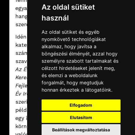
2026.01.16.
péntek
Az oldal sütiket
egyaránt
Merre tartanak
hangsúlyos
használ
a fesztiválok?
A Visual Europe Group
szerepet kapott.
számára kulcskérdés,
Az oldal sütiket és egyéb
hogyan alakul a
Idén két
fesztiválok jövője, és
nyomkövető technológiákat
miként válhat a
Tovább
kategóriában
technológia valódi
alkalmaz, hogy javítsa a
élménnyé. Ezekről
számítunk a
böngészési élményét, azzal hogy
beszélget Botond
Szabolcs és Kádár Tamás
személyre szabott tartalmakat és
szavazataitokra:
az L20 podcast egyik
célzott hirdetéseket jelenít meg,
epizódjában.
Az Év
és elemzi a weboldalunk
Kereskedelmi
forgalmát, hogy megtudjuk
Fejlesztése
és
Az
honnan érkeztek a látogatóink.
Év Irodája
. Ha
szerinted is
Elfogadom
példaértékű, ahogy
Elutasítom
egy ipari
környezetben
Beállítások megváltoztatása
valódi vállalati