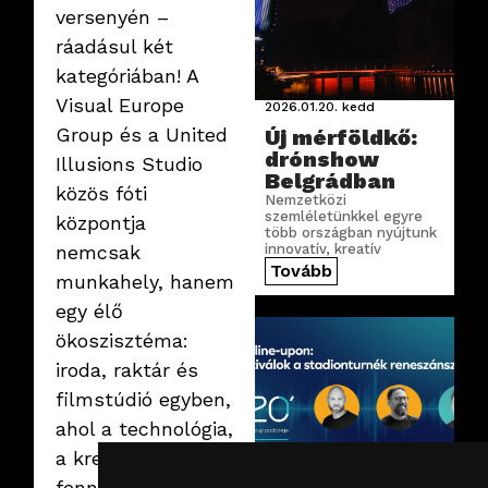
versenyén –
ráadásul két
kategóriában! A
Visual Europe
2026.01.20.
kedd
Group és a United
Új mérföldkő:
drónshow
Illusions Studio
Belgrádban
közös fóti
Nemzetközi
szemléletünkkel egyre
központja
több országban nyújtunk
nemcsak
innovatív, kreatív
megoldásokat.
Tovább
munkahely, hanem
egy élő
ökoszisztéma:
iroda, raktár és
filmstúdió egyben,
ahol a technológia,
a kreativitás és a
fenntarthatóság