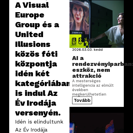
A Visual
Europe
Group és a
United
Illusions
2026.03.03.
kedd
közös fóti
AI a
központja
rendezvényiparban
eszköz, nem
idén két
attrakció
kategóriában
A mesterséges
intelligencia az elmúlt
években
is indul Az
megkerülhetetlen
hívószóvá vált a
Tovább
Év Irodája
rendezvényiparban is. De
vajon hol teremt valódi
versenyén.
értéket az iparágban az
AI?
Idén is elindultunk
Az Év Irodája