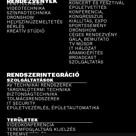
RENDEZVÉNYEK
KONCERT ÉS FESZTIVÁL
FÉNYTECHNIKA
ÉPÜLETVETÍTÉS
VIDEÓTECHNIKA
KONFERENCIA,
SZÍNPADTECHNIKA
KONGRESSZUS
DRÓNSHOW
KIÁLLÍTÁS, EXPO
HELYSZÍNÜZEMELTETÉS
SPORTESEMÉNY
BÉRLÉS
DRÓNSHOW
KREATÍV STÚDIÓ
CÉGES RENDEZVÉNY
GÁLA, BEMUTATÓ
TV MŰSOR
IT HÁLÓZAT
ÁRAMKIÉPÍTÉS
BROADCAST
SZOLGÁLTATÁS
RENDSZERINTEGRÁCIÓ
SZOLGÁLTATÁSOK
AV TECHNIKAI RENDSZEREK
TÁRGYALÓTERMI TECHNIKA
BIZTONSÁGTECHNIKA
TOLMÁCSRENDSZEREK
IT SECURITY
ÉPÜLETVEZÉRLÉS, ÉPÜLETAUTOMATIKA
TERÜLETEK
VIDEÓKONFERENCIA
TEREMFOGLALTSÁG KIJELZÉS
TEREMVEZÉRLÉS