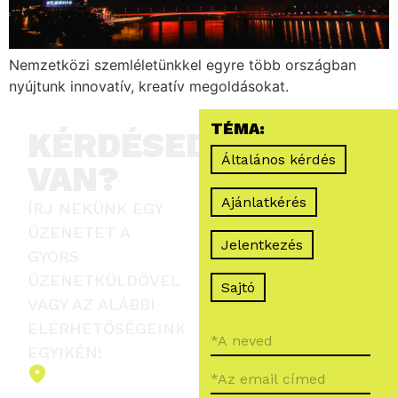
Nemzetközi szemléletünkkel egyre több országban
nyújtunk innovatív, kreatív megoldásokat.
TÉMA:
KÉRDÉSED
Általános kérdés
VAN?
Ajánlatkérés
ÍRJ NEKÜNK EGY
ÜZENETET A
Jelentkezés
GYORS
ÜZENETKÜLDŐVEL
Sajtó
VAGY AZ ALÁBBI
ELÉRHETŐSÉGEINK
EGYIKÉN!
2151 Fót,
Ormos Ferenc