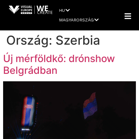
HU
MAGYARORSZÁG
Ország:
Szerbia
Új mérföldkő: drónshow
Belgrádban