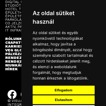
DIGITAL SIGNAGE
STÚDIÓTECHNIKA
HOTEL TV
Az oldal sütiket
ÉPÜLETHANGOSÍTÁS
ÉPÜLETFELÜGYELET
PARKOLÁSTECHNIKA
használ
CO JELZŐRENDSZER
AKTÍV, PASSZÍV HÁLÓZAT
IT INFRASTRUKTÚRA
Az oldal sütiket és egyéb
nyomkövető technológiákat
RÓLUNK
CSAPATUNK
alkalmaz, hogy javítsa a
KARRIER
böngészési élményét, azzal hogy
VEG GLOBAL
PÁLYÁZATOK
személyre szabott tartalmakat és
RENDEZVÉNYEK
célzott hirdetéseket jelenít meg,
RENDSZERINTEGRÁCIÓ
MUNKÁINK
és elemzi a weboldalunk
HÍREK
forgalmát, hogy megtudjuk
honnan érkeztek a látogatóink.
Elfogadom
Elutasítom
© VISUAL EUROPE GROUP 2025
INTEGRÁLT POLITIKA