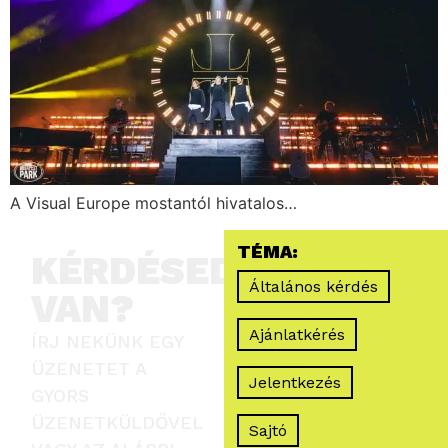
A Visual Europe mostantól hivatalos…
TÉMA:
KÉRDÉSED
Általános kérdés
VAN?
Ajánlatkérés
ÍRJ NEKÜNK EGY
ÜZENETET A
Jelentkezés
GYORS
ÜZENETKÜLDŐVEL
Sajtó