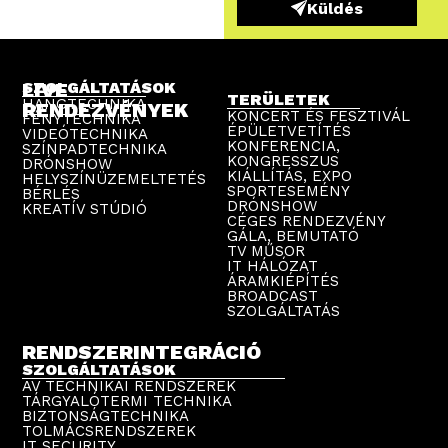
Küldés
LIVE
SZOLGÁLTATÁSOK
TERÜLETEK
HANGTECHNIKA
RENDEZVÉNYEK
KONCERT ÉS FESZTIVÁL
FÉNYTECHNIKA
ÉPÜLETVETÍTÉS
VIDEÓTECHNIKA
KONFERENCIA,
SZÍNPADTECHNIKA
KONGRESSZUS
DRÓNSHOW
KIÁLLÍTÁS, EXPO
HELYSZÍNÜZEMELTETÉS
SPORTESEMÉNY
BÉRLÉS
DRÓNSHOW
KREATÍV STÚDIÓ
CÉGES RENDEZVÉNY
GÁLA, BEMUTATÓ
TV MŰSOR
IT HÁLÓZAT
ÁRAMKIÉPÍTÉS
BROADCAST
SZOLGÁLTATÁS
RENDSZERINTEGRÁCIÓ
SZOLGÁLTATÁSOK
AV TECHNIKAI RENDSZEREK
TÁRGYALÓTERMI TECHNIKA
BIZTONSÁGTECHNIKA
TOLMÁCSRENDSZEREK
IT SECURITY