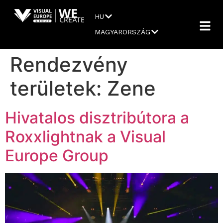
HU
MAGYARORSZÁG
Rendezvény
területek:
Zene
Hivatalos disztribútora a
Roxxlightnak a Visual
Europe Group