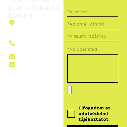
VAGY AZ ALÁBBI
ELÉRHETŐSÉGEINK
EGYIKÉN!
2151 Fót,
Ormos Ferenc
út 5.
+36 (70) 380
*Az üzeneted
6265
info@vegroup.hu
sajto@vegroup.hu
Elfogadom az
adatvédelmi
tájékoztatót
.