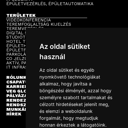
ÉPÜLETVEZÉRLÉS, ÉPÜLETAUTOMATIKA
TERÜLETEK
VIDEÓKONFERENCIA
TEREMFOGLALTSÁG KIJELZÉS
TEREMVEZÉRLÉS
DIGITAL SIGNAGE
STÚDIÓTECHNIKA
HOTEL TV
Az oldal sütiket
ÉPÜLETHANGOSÍTÁS
ÉPÜLETFELÜGYELET
PARKOLÁSTECHNIKA
használ
CO JELZŐRENDSZER
AKTÍV, PASSZÍV HÁLÓZAT
IT INFRASTRUKTÚRA
Az oldal sütiket és egyéb
nyomkövető technológiákat
RÓLUNK
CSAPATUNK
alkalmaz, hogy javítsa a
KARRIER
böngészési élményét, azzal hogy
VEG GLOBAL
PÁLYÁZATOK
személyre szabott tartalmakat és
RENDEZVÉNYEK
célzott hirdetéseket jelenít meg,
RENDSZERINTEGRÁCIÓ
MUNKÁINK
és elemzi a weboldalunk
HÍREK
forgalmát, hogy megtudjuk
honnan érkeztek a látogatóink.