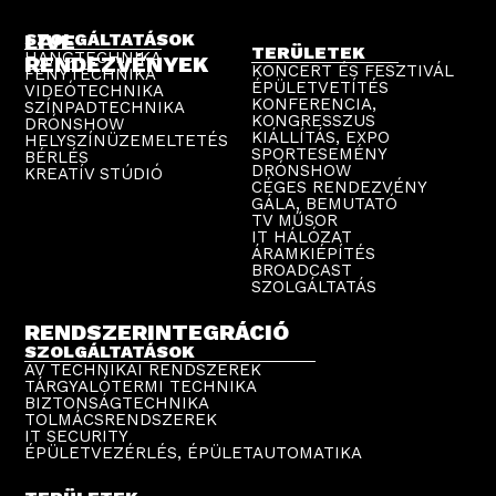
LIVE
SZOLGÁLTATÁSOK
TERÜLETEK
HANGTECHNIKA
RENDEZVÉNYEK
KONCERT ÉS FESZTIVÁL
FÉNYTECHNIKA
ÉPÜLETVETÍTÉS
VIDEÓTECHNIKA
KONFERENCIA,
SZÍNPADTECHNIKA
KONGRESSZUS
DRÓNSHOW
KIÁLLÍTÁS, EXPO
HELYSZÍNÜZEMELTETÉS
SPORTESEMÉNY
BÉRLÉS
DRÓNSHOW
KREATÍV STÚDIÓ
CÉGES RENDEZVÉNY
GÁLA, BEMUTATÓ
TV MŰSOR
IT HÁLÓZAT
ÁRAMKIÉPÍTÉS
BROADCAST
SZOLGÁLTATÁS
RENDSZERINTEGRÁCIÓ
SZOLGÁLTATÁSOK
AV TECHNIKAI RENDSZEREK
TÁRGYALÓTERMI TECHNIKA
BIZTONSÁGTECHNIKA
TOLMÁCSRENDSZEREK
IT SECURITY
ÉPÜLETVEZÉRLÉS, ÉPÜLETAUTOMATIKA