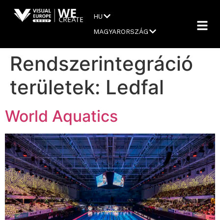
HU
MAGYARORSZÁG
Rendszerintegráció
területek:
Ledfal
World Aquatics