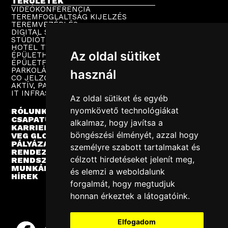
TERÜLETEK
VIDEÓKONFERENCIA
TEREMFOGLALTSÁG KIJELZÉS
TEREMVEZÉRLÉS
DIGITAL SIGNAGE
STÚDIÓTECHNIKA
HOTEL TV
Az oldal sütiket
ÉPÜLETHANGOSÍTÁS
ÉPÜLETFELÜGYELET
PARKOLÁSTECHNIKA
használ
CO JELZŐRENDSZER
AKTÍV, PASSZÍV HÁLÓZAT
IT INFRASTRUKTÚRA
Az oldal sütiket és egyéb
nyomkövető technológiákat
RÓLUNK
CSAPATUNK
alkalmaz, hogy javítsa a
KARRIER
böngészési élményét, azzal hogy
VEG GLOBAL
PÁLYÁZATOK
személyre szabott tartalmakat és
RENDEZVÉNYEK
célzott hirdetéseket jelenít meg,
RENDSZERINTEGRÁCIÓ
MUNKÁINK
és elemzi a weboldalunk
HÍREK
forgalmát, hogy megtudjuk
honnan érkeztek a látogatóink.
Elfogadom