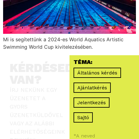
Mi is segítettünk a 2024-es World Aquatics Artistic
Swimming World Cup kivitelezésében.
TÉMA:
KÉRDÉSED
Általános kérdés
VAN?
Ajánlatkérés
ÍRJ NEKÜNK EGY
ÜZENETET A
Jelentkezés
GYORS
ÜZENETKÜLDŐVEL
Sajtó
VAGY AZ ALÁBBI
ELÉRHETŐSÉGEINK