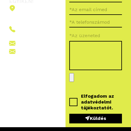
EGYIKÉN!
2151 Fót,
Ormos Ferenc
út 5.
+36 (70) 380
*Az üzeneted
6265
info@vegroup.hu
sajto@vegroup.hu
Elfogadom az
adatvédelmi
tájékoztatót
.
Küldés