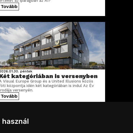
értéket az iparágban az AI?
Tovább
2026.01.30.
péntek
Két kategóriában is versenyben
A Visual Europe Group és a United Illusions közös
fóti központja idén két kategóriában is indul Az Év
Irodája versenyén.
Tovább
t használ