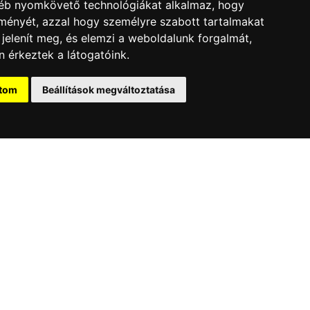
gyéb nyomkövető technológiákat alkalmaz, hogy
lményét, azzal hogy személyre szabott tartalmakat
 jelenít meg, és elemzi a weboldalunk forgalmát,
 érkeztek a látogatóink.
2026.01.20.
kedd
Új mérföldkő: drónshow
ítom
Beállítások megváltoztatása
Belgrádban
Nemzetközi szemléletünkkel egyre több országban
nyújtunk innovatív, kreatív megoldásokat.
Tovább
jánlatkérés
Jelentkezés
Sajtó