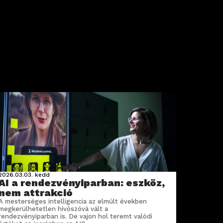
2026.03.03.
kedd
AI a rendezvényiparban: eszköz,
nem attrakció
A mesterséges intelligencia az elmúlt években
megkerülhetetlen hívószóvá vált a
rendezvényiparban is. De vajon hol teremt valódi