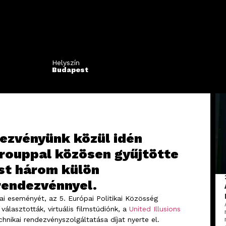
Helyszín
Budapest
dezvényünk közül idén
rouppal közösen gyűjtötte
st három külön
rendezvénnyel.
i eseményét, az 5. Európai Politikai Közösség
álasztották, virtuális filmstúdiónk, a
United Illusions
hnikai rendezvényszolgáltatása díjat nyerte el.