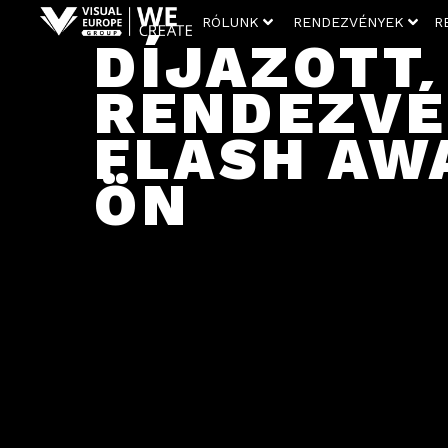
RÓLUNK
RENDEZVÉNYEK
R
DÍJAZOTT
RENDEZVÉ
FLASH AW
ÖN