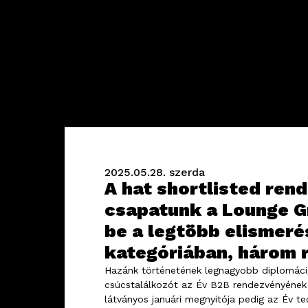
2025.05.28.
szerda
A hat shortlisted ren
csapatunk a Lounge G
be a legtöbb elismeré
kategóriában, három 
Hazánk történetének legnagyobb diplomácia
csúcstalálkozót az Év B2B rendezvényének v
látványos januári megnyitója pedig az Év tec