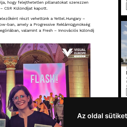
a, hogy felejthetetlen pillanatokat szerezzen
– CSR Különdíjat kapott.
telezőként részt vehettünk a Yettel.Hungary –
w-ban, amely a Progressive Reklámügynökség
góriában, valamint a Fresh – Innovációs különdíj
Az oldal sütike