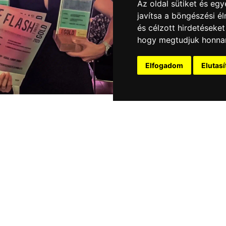
Az oldal sütiket és e
javítsa a böngészési é
és célzott hirdetéseket
hogy megtudjuk honnan
Elfogadom
Elutas
TÉMA:
Általános kérdés
A