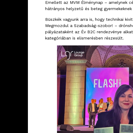
Emellett az MVM Élménynap – amelynek célj
hátrányos helyzetű és beteg gyermekeknek 
Büszkék vagyunk arra is, hogy technikai kivi
Megmozdul a Szabadság-szobor! – drónsho
pályázataként az Év B2C rendezvénye alkate
kategóriában is elismerésben részesült.