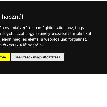
t használ
gyéb nyomkövető technológiákat alkalmaz, hogy
lményét, azzal hogy személyre szabott tartalmakat
 jelenít meg, és elemzi a weboldalunk forgalmát,
 érkeztek a látogatóink.
ítom
Beállítások megváltoztatása
jánlatkérés
Jelentkezés
Sajtó