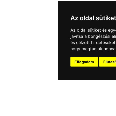
Az oldal sütike
Az oldal sütiket és e
javítsa a böngészési é
és célzott hirdetéseket
hogy megtudjuk honnan
Elfogadom
Elutas
TÉMA:
Általános kérdés
A
DŐVEL VAGY AZ