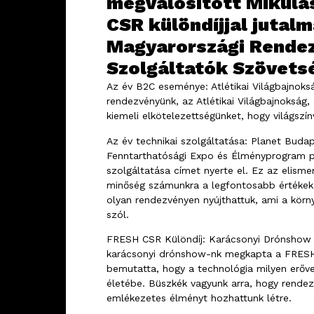
megvalósított Mikulá
CSR különdíjjal jutal
Magyarországi Rende
Szolgáltatók Szövetsé
Az év B2C eseménye: Atlétikai Világbajnoks
rendezvényünk, az Atlétikai Világbajnokság,
kiemeli elkötelezettségünket, hogy világszí
Az év technikai szolgáltatása: Planet Bud
Fenntarthatósági Expo és Élményprogram pr
szolgáltatása címet nyerte el. Ez az elisme
minőség számunkra a legfontosabb értékek
olyan rendezvényen nyújthattuk, ami a körny
szól.
FRESH CSR Különdíj: Karácsonyi Drónshow 
karácsonyi drónshow-nk megkapta a FRESH 
bemutatta, hogy a technológia milyen erőv
életébe. Büszkék vagyunk arra, hogy rendez
emlékezetes élményt hozhattunk létre.