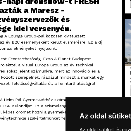
s-napi drónshow-t FRESH
mazták a Maresz -
zvényszervezők és
ge idei versenyén.
ág A Lounge Group-pal közösen kivitelezett
 az év B2C eseményeként került elismerésre. Ez a díj
nvonalú élményeket nyújtsunk.
apest Fenntarthatósági Expo A Planet Budapest
ojekttel a Visual Europe Group az év technikai
rés sokat jelent számunkra, mert az innováció és a
 között szerepelnek, ráadásul mindezt a munkát egy
ezeti felelősségvállalásról, a fenntarthatóságról
A Heim Pál Gyermekkórház számára szervezett
CSR Különdíjat. Ez a szívmelengető projekt
el képes örömet hozni a gyermekek és családok
Az oldal sütike
vénytechnikai szakértelmünket felhasználva egy
Az oldal sütiket és e