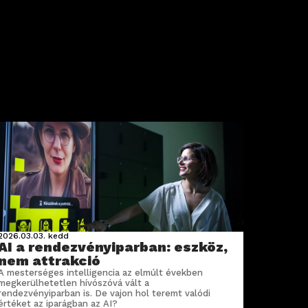
2026.03.03.
kedd
AI a rendezvényiparban: eszköz,
nem attrakció
A mesterséges intelligencia az elmúlt években
megkerülhetetlen hívószóvá vált a
rendezvényiparban is. De vajon hol teremt valódi
értéket az iparágban az AI?