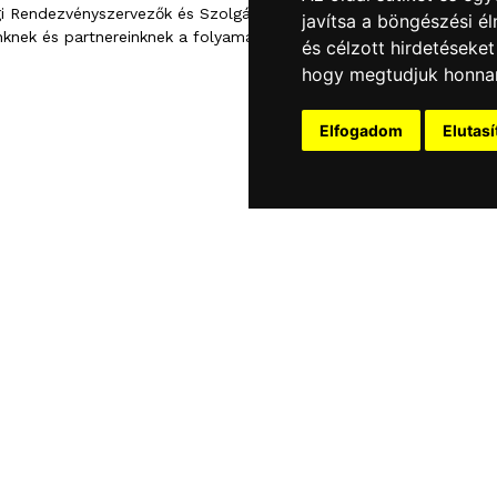
i Rendezvényszervezők és Szolgáltatók
javítsa a böngészési é
nknek és partnereinknek a folyamatos bizalomért és
és célzott hirdetéseket
hogy megtudjuk honnan
Elfogadom
Elutas
TÉMA:
Általános kérdés
A