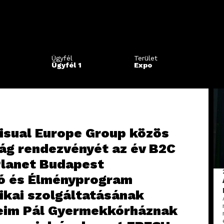
Ügyfél
Terület
Ügyfél 1
Expo
isual Europe Group közös
ság rendezvényét az év B2C
Planet Budapest
ó és Élményprogram
nikai szolgáltatásának
Heim Pál Gyermekkórháznak