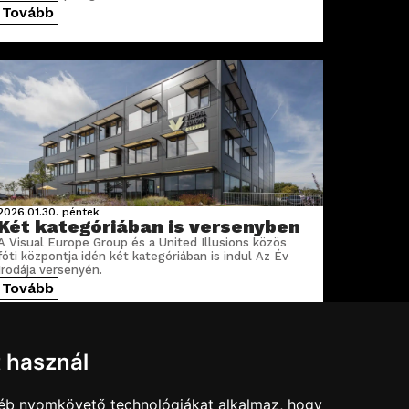
Tovább
2026.01.30.
péntek
Két kategóriában is versenyben
A Visual Europe Group és a United Illusions közös
fóti központja idén két kategóriában is indul Az Év
Irodája versenyén.
Tovább
t használ
gyéb nyomkövető technológiákat alkalmaz, hogy