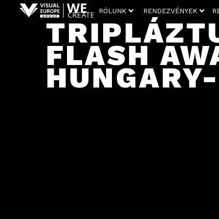
RÓLUNK
RENDEZVÉNYEK
R
TRIPLÁZT
FLASH AW
HUNGARY-