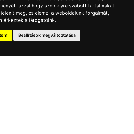
lményét, azzal hogy személyre szabott tartalmakat
 jelenít meg, és elemzi a weboldalunk forgalmát,
 érkeztek a látogatóink.
2026.01.20.
kedd
Új mérföldkő: drónshow
ítom
Beállítások megváltoztatása
Belgrádban
Nemzetközi szemléletünkkel egyre több országban
nyújtunk innovatív, kreatív megoldásokat.
Tovább
jánlatkérés
Jelentkezés
Sajtó