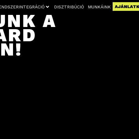
AJÁNLAT
ENDSZERINTEGRÁCIÓ
DISZTRIBÚCIÓ
MUNKÁINK
UNK A
ARD
N!