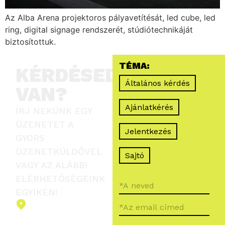
Az Alba Arena projektoros pályavetítésát, led cube, led
ring, digital signage rendszerét, stúdiótechnikáját
biztosítottuk.
TÉMA:
KÉRDÉSED
Általános kérdés
VAN?
Ajánlatkérés
ÍRJ NEKÜNK EGY
ÜZENETET A
Jelentkezés
GYORS
ÜZENETKÜLDŐVEL
Sajtó
VAGY AZ ALÁBBI
ELÉRHETŐSÉGEINK
EGYIKÉN!
2151 Fót,
Ormos Ferenc