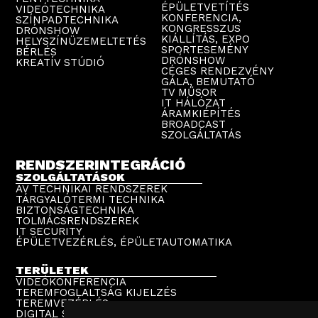
ÉPÜLETVETÍTÉS
VIDEÓTECHNIKA
KONFERENCIA,
SZÍNPADTECHNIKA
KONGRESSZUS
DRÓNSHOW
KIÁLLÍTÁS, EXPO
HELYSZÍNÜZEMELTETÉS
SPORTESEMÉNY
BÉRLÉS
DRÓNSHOW
KREATÍV STÚDIÓ
CÉGES RENDEZVÉNY
GÁLA, BEMUTATÓ
TV MŰSOR
IT HÁLÓZAT
ÁRAMKIÉPÍTÉS
BROADCAST
SZOLGÁLTATÁS
RENDSZERINTEGRÁCIÓ
SZOLGÁLTATÁSOK
AV TECHNIKAI RENDSZEREK
TÁRGYALÓTERMI TECHNIKA
BIZTONSÁGTECHNIKA
TOLMÁCSRENDSZEREK
IT SECURITY
ÉPÜLETVEZÉRLÉS, ÉPÜLETAUTOMATIKA
TERÜLETEK
VIDEÓKONFERENCIA
TEREMFOGLALTSÁG KIJELZÉS
TEREMVEZÉRLÉS
DIGITAL SIGNAGE