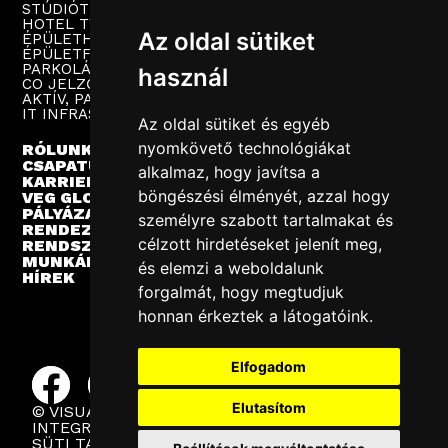
STÚDIÓTECHNIKA
HOTEL TV
Az oldal sütiket
ÉPÜLETHANGOSÍTÁS
ÉPÜLETFELÜGYELET
PARKOLÁSTECHNIKA
használ
CO JELZŐRENDSZER
AKTÍV, PASSZÍV HÁLÓZAT
IT INFRASTRUKTÚRA
Az oldal sütiket és egyéb
nyomkövető technológiákat
RÓLUNK
CSAPATUNK
alkalmaz, hogy javítsa a
KARRIER
böngészési élményét, azzal hogy
VEG GLOBAL
PÁLYÁZATOK
személyre szabott tartalmakat és
RENDEZVÉNYEK
célzott hirdetéseket jelenít meg,
RENDSZERINTEGRÁCIÓ
MUNKÁINK
és elemzi a weboldalunk
HÍREK
forgalmát, hogy megtudjuk
honnan érkeztek a látogatóink.
Elfogadom
Elutasítom
© VISUAL EUROPE GROUP 2025
INTEGRÁLT POLITIKA
SÜTI TÁJÉKOZTATÓ