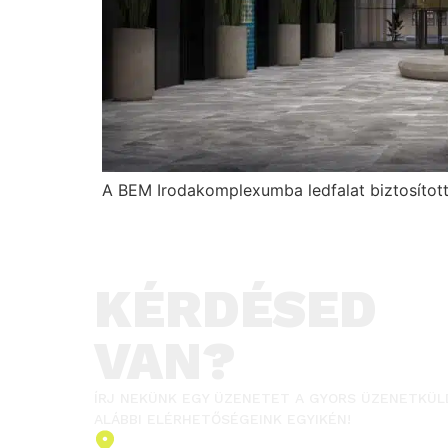
A BEM Irodakomplexumba ledfalat biztosított
KÉRDÉSED
VAN?
ÍRJ NEKÜNK EGY ÜZENETET A GYORS ÜZENETKÜL
ALÁBBI ELÉRHETŐSÉGEINK EGYIKÉN!
2151 Fót, Ormos Ferenc út 5.