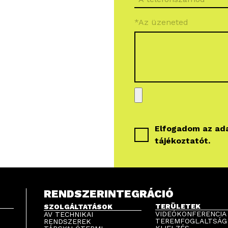
*Az üzeneted
Elfogadom az
ad
tájékoztatót
.
RENDSZERINTEGRÁCIÓ
TERÜLETEK
SZOLGÁLTATÁSOK
VIDEÓKONFERENCIA
AV TECHNIKAI
TEREMFOGLALTSÁG
RENDSZEREK