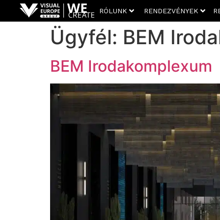
RÓLUNK
RENDEZVÉNYEK
R
Ügyfél:
BEM Irod
BEM Irodakomplexum