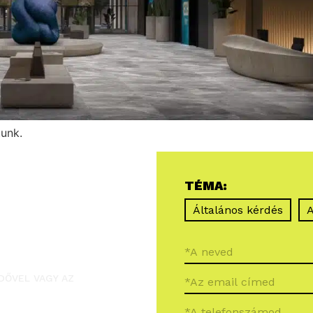
unk.
TÉMA:
Általános kérdés
A
DŐVEL VAGY AZ