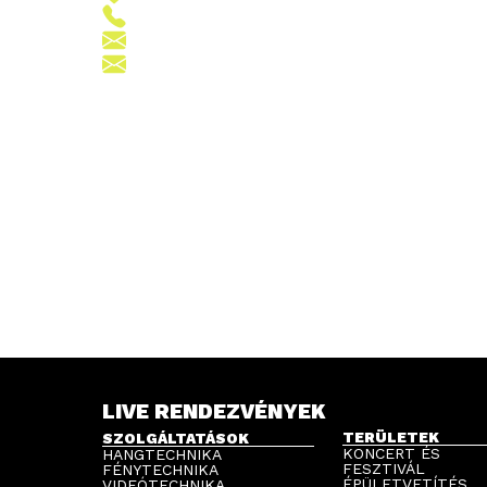
+36 (70) 380 6265
info@vegroup.hu
sajto@vegroup.hu
LIVE RENDEZVÉNYEK
TERÜLETEK
SZOLGÁLTATÁSOK
KONCERT ÉS
HANGTECHNIKA
FESZTIVÁL
FÉNYTECHNIKA
ÉPÜLETVETÍTÉS
VIDEÓTECHNIKA