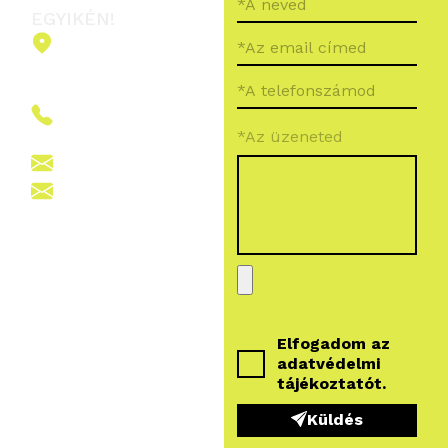
EGYIKÉN!
2151 Fót,
Ormos Ferenc
út 5.
+36 (70) 380
*Az üzeneted
6265
info@vegroup.hu
sajto@vegroup.hu
Elfogadom az
adatvédelmi
tájékoztatót
.
Küldés