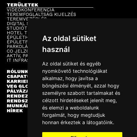
TERÜLETEK
VIDEÓKONFERENCIA
TEREMFOGLALTSÁG KIJELZÉS
TEREMVEZÉRLÉS
DIGITAL SIGNAGE
STÚDIÓTECHNIKA
HOTEL TV
Az oldal sütiket
ÉPÜLETHANGOSÍTÁS
ÉPÜLETFELÜGYELET
PARKOLÁSTECHNIKA
használ
CO JELZŐRENDSZER
AKTÍV, PASSZÍV HÁLÓZAT
IT INFRASTRUKTÚRA
Az oldal sütiket és egyéb
nyomkövető technológiákat
RÓLUNK
CSAPATUNK
alkalmaz, hogy javítsa a
KARRIER
böngészési élményét, azzal hogy
VEG GLOBAL
PÁLYÁZATOK
személyre szabott tartalmakat és
RENDEZVÉNYEK
célzott hirdetéseket jelenít meg,
RENDSZERINTEGRÁCIÓ
MUNKÁINK
és elemzi a weboldalunk
HÍREK
forgalmát, hogy megtudjuk
honnan érkeztek a látogatóink.