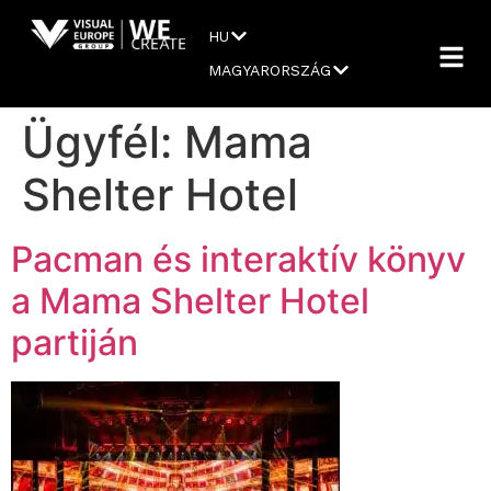
HU
MAGYARORSZÁG
Ügyfél:
Mama
Shelter Hotel
Pacman és interaktív könyv
a Mama Shelter Hotel
partiján