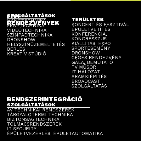
LIVE
SZOLGÁLTATÁSOK
TERÜLETEK
HANGTECHNIKA
RENDEZVÉNYEK
KONCERT ÉS FESZTIVÁL
FÉNYTECHNIKA
ÉPÜLETVETÍTÉS
VIDEÓTECHNIKA
KONFERENCIA,
SZÍNPADTECHNIKA
KONGRESSZUS
DRÓNSHOW
KIÁLLÍTÁS, EXPO
HELYSZÍNÜZEMELTETÉS
SPORTESEMÉNY
BÉRLÉS
DRÓNSHOW
KREATÍV STÚDIÓ
CÉGES RENDEZVÉNY
GÁLA, BEMUTATÓ
TV MŰSOR
IT HÁLÓZAT
ÁRAMKIÉPÍTÉS
BROADCAST
SZOLGÁLTATÁS
RENDSZERINTEGRÁCIÓ
SZOLGÁLTATÁSOK
AV TECHNIKAI RENDSZEREK
TÁRGYALÓTERMI TECHNIKA
BIZTONSÁGTECHNIKA
TOLMÁCSRENDSZEREK
IT SECURITY
ÉPÜLETVEZÉRLÉS, ÉPÜLETAUTOMATIKA