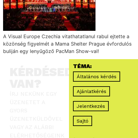
A Visual Europe Czechia vitathatatlanul rabul ejtette a
közönség figyelmét a Mama Shelter Prague évfordulós
buliján egy lenyűgöző PacMan Show-val!
TÉMA:
KÉRDÉSED
Általános kérdés
VAN?
Ajánlatkérés
ÍRJ NEKÜNK EGY
ÜZENETET A
Jelentkezés
GYORS
ÜZENETKÜLDŐVEL
Sajtó
VAGY AZ ALÁBBI
ELÉRHETŐSÉGEINK