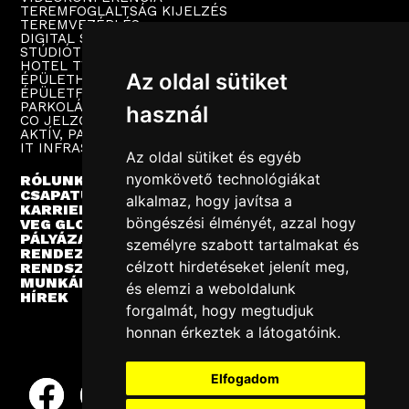
TEREMFOGLALTSÁG KIJELZÉS
TEREMVEZÉRLÉS
DIGITAL SIGNAGE
STÚDIÓTECHNIKA
HOTEL TV
Az oldal sütiket
ÉPÜLETHANGOSÍTÁS
ÉPÜLETFELÜGYELET
PARKOLÁSTECHNIKA
használ
CO JELZŐRENDSZER
AKTÍV, PASSZÍV HÁLÓZAT
IT INFRASTRUKTÚRA
Az oldal sütiket és egyéb
nyomkövető technológiákat
RÓLUNK
CSAPATUNK
alkalmaz, hogy javítsa a
KARRIER
böngészési élményét, azzal hogy
VEG GLOBAL
PÁLYÁZATOK
személyre szabott tartalmakat és
RENDEZVÉNYEK
célzott hirdetéseket jelenít meg,
RENDSZERINTEGRÁCIÓ
MUNKÁINK
és elemzi a weboldalunk
HÍREK
forgalmát, hogy megtudjuk
honnan érkeztek a látogatóink.
Elfogadom