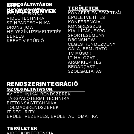
LIVE
SZOLGÁLTATÁSOK
TERÜLETEK
HANGTECHNIKA
RENDEZVÉNYEK
KONCERT ÉS FESZTIVÁL
FÉNYTECHNIKA
ÉPÜLETVETÍTÉS
VIDEÓTECHNIKA
KONFERENCIA,
SZÍNPADTECHNIKA
KONGRESSZUS
DRÓNSHOW
KIÁLLÍTÁS, EXPO
HELYSZÍNÜZEMELTETÉS
SPORTESEMÉNY
BÉRLÉS
DRÓNSHOW
KREATÍV STÚDIÓ
CÉGES RENDEZVÉNY
GÁLA, BEMUTATÓ
TV MŰSOR
IT HÁLÓZAT
ÁRAMKIÉPÍTÉS
BROADCAST
SZOLGÁLTATÁS
RENDSZERINTEGRÁCIÓ
SZOLGÁLTATÁSOK
AV TECHNIKAI RENDSZEREK
TÁRGYALÓTERMI TECHNIKA
BIZTONSÁGTECHNIKA
TOLMÁCSRENDSZEREK
IT SECURITY
ÉPÜLETVEZÉRLÉS, ÉPÜLETAUTOMATIKA
TERÜLETEK
VIDEÓKONFERENCIA