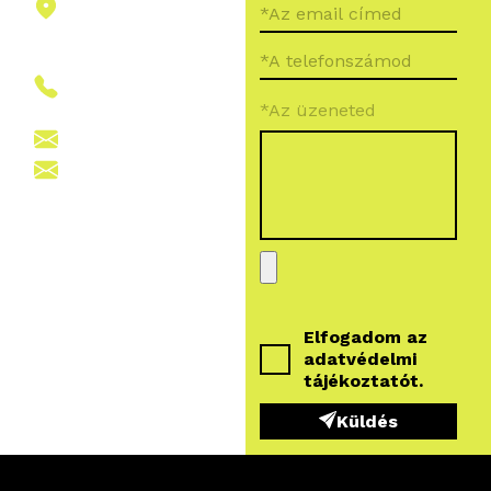
2151 Fót,
Ormos Ferenc
út 5.
+36 (70) 380
*Az üzeneted
6265
info@vegroup.hu
sajto@vegroup.hu
Elfogadom az
adatvédelmi
tájékoztatót
.
Küldés