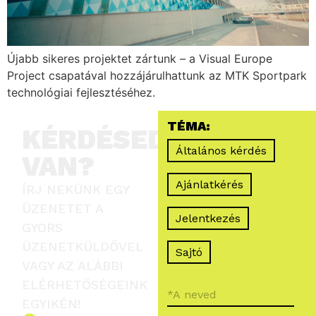
Újabb sikeres projektet zártunk – a Visual Europe
Project csapatával hozzájárulhattunk az MTK Sportpark
technológiai fejlesztéséhez.
TÉMA:
KÉRDÉSED
Általános kérdés
VAN?
Ajánlatkérés
ÍRJ NEKÜNK EGY
ÜZENETET A
Jelentkezés
GYORS
ÜZENETKÜLDŐVEL
Sajtó
VAGY AZ ALÁBBI
ELÉRHETŐSÉGEINK
EGYIKÉN!