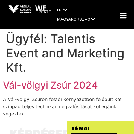
HU
MAGYARORSZÁG
Ügyfél:
Talentis
Event and Marketing
Kft.
Vál-völgyi Zsúr 2024
A Vál-Völgyi Zsúron festői környezetben felépült két
színpad teljes technikai megvalósítását kollégáink
végezték.
TÉMA:
KÉRDÉSED