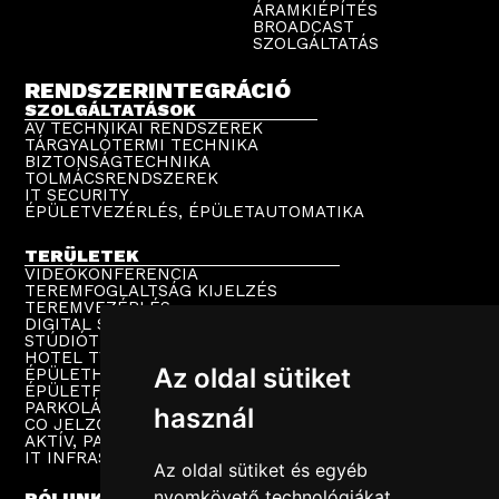
ÁRAMKIÉPÍTÉS
BROADCAST
SZOLGÁLTATÁS
RENDSZERINTEGRÁCIÓ
SZOLGÁLTATÁSOK
AV TECHNIKAI RENDSZEREK
TÁRGYALÓTERMI TECHNIKA
BIZTONSÁGTECHNIKA
TOLMÁCSRENDSZEREK
IT SECURITY
ÉPÜLETVEZÉRLÉS, ÉPÜLETAUTOMATIKA
TERÜLETEK
VIDEÓKONFERENCIA
TEREMFOGLALTSÁG KIJELZÉS
TEREMVEZÉRLÉS
DIGITAL SIGNAGE
STÚDIÓTECHNIKA
HOTEL TV
Az oldal sütiket
ÉPÜLETHANGOSÍTÁS
ÉPÜLETFELÜGYELET
PARKOLÁSTECHNIKA
használ
CO JELZŐRENDSZER
AKTÍV, PASSZÍV HÁLÓZAT
IT INFRASTRUKTÚRA
Az oldal sütiket és egyéb
nyomkövető technológiákat
RÓLUNK