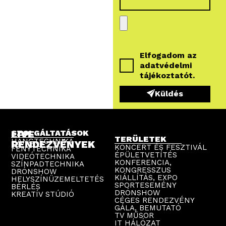
Elfogadom az
adatvédelmi
tájékoztatót
.
Küldés
LIVE
SZOLGÁLTATÁSOK
TERÜLETEK
HANGTECHNIKA
RENDEZVÉNYEK
KONCERT ÉS FESZTIVÁL
FÉNYTECHNIKA
ÉPÜLETVETÍTÉS
VIDEÓTECHNIKA
KONFERENCIA,
SZÍNPADTECHNIKA
KONGRESSZUS
DRÓNSHOW
KIÁLLÍTÁS, EXPO
HELYSZÍNÜZEMELTETÉS
SPORTESEMÉNY
BÉRLÉS
DRÓNSHOW
KREATÍV STÚDIÓ
CÉGES RENDEZVÉNY
GÁLA, BEMUTATÓ
TV MŰSOR
IT HÁLÓZAT