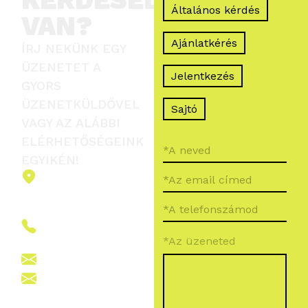
Általános kérdés
VAN?
Ajánlatkérés
ÍRJ NEKÜNK EGY
ÜZENETET A
Jelentkezés
GYORS
ÜZENETKÜLDŐVEL
Sajtó
VAGY AZ ALÁBBI
ELÉRHETŐSÉGEINK
EGYIKÉN!
2151 Fót,
Ormos Ferenc
út 5.
+36 (70) 380
*Az üzeneted
6265
info@vegroup.hu
sajto@vegroup.hu