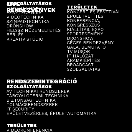
LIVE
SZOLGÁLTATÁSOK
TERÜLETEK
HANGTECHNIKA
RENDEZVÉNYEK
KONCERT ÉS FESZTIVÁL
FÉNYTECHNIKA
ÉPÜLETVETÍTÉS
VIDEÓTECHNIKA
KONFERENCIA,
SZÍNPADTECHNIKA
KONGRESSZUS
DRÓNSHOW
KIÁLLÍTÁS, EXPO
HELYSZÍNÜZEMELTETÉS
SPORTESEMÉNY
BÉRLÉS
DRÓNSHOW
KREATÍV STÚDIÓ
CÉGES RENDEZVÉNY
GÁLA, BEMUTATÓ
TV MŰSOR
IT HÁLÓZAT
ÁRAMKIÉPÍTÉS
BROADCAST
SZOLGÁLTATÁS
RENDSZERINTEGRÁCIÓ
SZOLGÁLTATÁSOK
AV TECHNIKAI RENDSZEREK
TÁRGYALÓTERMI TECHNIKA
BIZTONSÁGTECHNIKA
TOLMÁCSRENDSZEREK
IT SECURITY
ÉPÜLETVEZÉRLÉS, ÉPÜLETAUTOMATIKA
TERÜLETEK
VIDEÓKONFERENCIA