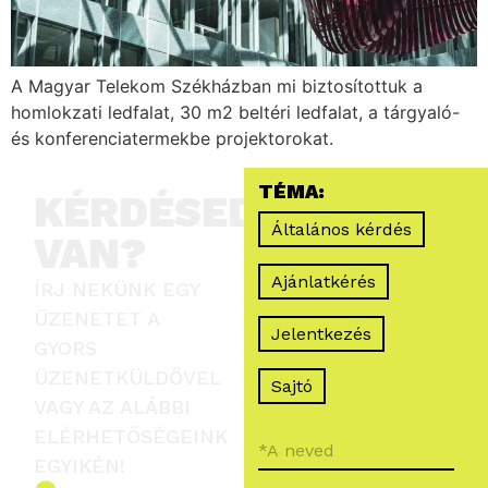
A Magyar Telekom Székházban mi biztosítottuk a
homlokzati ledfalat, 30 m2 beltéri ledfalat, a tárgyaló-
és konferenciatermekbe projektorokat.
TÉMA:
KÉRDÉSED
Általános kérdés
VAN?
Ajánlatkérés
ÍRJ NEKÜNK EGY
ÜZENETET A
Jelentkezés
GYORS
ÜZENETKÜLDŐVEL
Sajtó
VAGY AZ ALÁBBI
ELÉRHETŐSÉGEINK
EGYIKÉN!