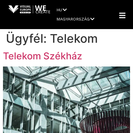
HU
MAGYARORSZÁG
Ügyfél:
Telekom
Telekom Székház