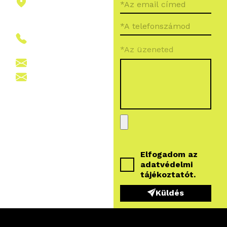
2151 Fót,
Ormos Ferenc
út 5.
+36 (70) 380
*Az üzeneted
6265
info@vegroup.hu
sajto@vegroup.hu
Elfogadom az
adatvédelmi
tájékoztatót
.
Küldés