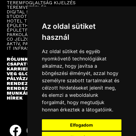
TEREMFOGLALTSÁG KIJELZÉS
TEREMVEZÉRLÉS
DIGITAL SIGNAGE
STÚDIÓTECHNIKA
HOTEL TV
Az oldal sütiket
ÉPÜLETHANGOSÍTÁS
ÉPÜLETFELÜGYELET
PARKOLÁSTECHNIKA
használ
CO JELZŐRENDSZER
AKTÍV, PASSZÍV HÁLÓZAT
IT INFRASTRUKTÚRA
Az oldal sütiket és egyéb
nyomkövető technológiákat
RÓLUNK
CSAPATUNK
alkalmaz, hogy javítsa a
KARRIER
böngészési élményét, azzal hogy
VEG GLOBAL
PÁLYÁZATOK
személyre szabott tartalmakat és
RENDEZVÉNYEK
célzott hirdetéseket jelenít meg,
RENDSZERINTEGRÁCIÓ
MUNKÁINK
és elemzi a weboldalunk
HÍREK
forgalmát, hogy megtudjuk
honnan érkeztek a látogatóink.
Elfogadom