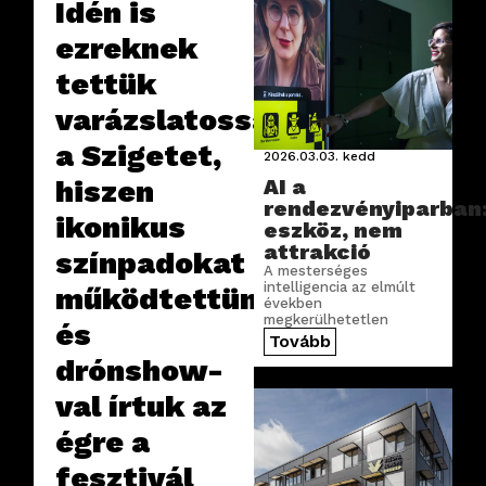
Idén is
ezreknek
tettük
varázslatossá
a Szigetet,
2026.03.03.
kedd
hiszen
AI a
rendezvényiparban
ikonikus
eszköz, nem
attrakció
színpadokat
A mesterséges
intelligencia az elmúlt
működtettünk
években
megkerülhetetlen
és
hívószóvá vált a
Tovább
rendezvényiparban is. De
drónshow-
vajon hol teremt valódi
értéket az iparágban az
val írtuk az
AI?
égre a
fesztivál