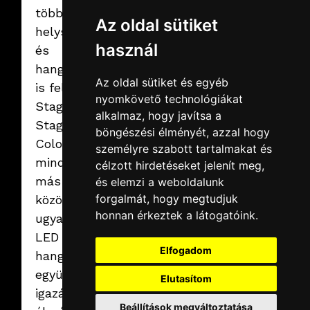
Új mérföldkő:
több ikonikus
Az oldal sütiket
drónshow
helyszín látvány-
Belgrádban
használ
és
Nemzetközi
szemléletünkkel egyre
hangtechnikájáért
több országban nyújtunk
Az oldal sütiket és egyéb
innovatív, kreatív
is felelt: Revolut
megoldásokat.
Tovább
nyomkövető technológiákat
Stage, BOLT Night
alkalmaz, hogy javítsa a
Stage, Yettel
böngészési élményét, azzal hogy
Colosseum –
személyre szabott tartalmakat és
minden helyszínen
célzott hirdetéseket jelenít meg,
más feladat, de a
és elemzi a weboldalunk
forgalmát, hogy megtudjuk
közös nevező
honnan érkeztek a látogatóink.
ugyanaz: fények,
LED falak és
Elfogadom
hangok, amik
együtt tették
Elutasítom
igazán színessé az
Beállítások megváltoztatása