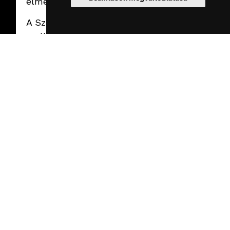
élményt.
A Sziget színpadai
mellett az ég is a
vásznunk volt –
drónflottánkkal
vittük fel a
fesztivál üzenetét:
Be Yourself. Be
Free. Egy gondolat,
ami fényekből
formálódott a
közönség feje
fölött – nekik egy
varázslatos
pillanat, nekünk
előkészítés és