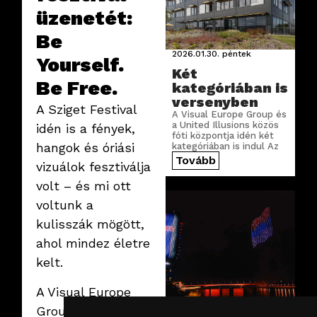
üzenetét:
Be
2026.01.30.
péntek
Yourself.
Két
Be Free.
kategóriában is
versenyben
A Sziget Festival
A Visual Europe Group és
a United Illusions közös
idén is a fények,
fóti központja idén két
hangok és óriási
kategóriában is indul Az
Év Irodája versenyén.
Tovább
vizuálok fesztiválja
volt – és mi ott
voltunk a
kulisszák mögött,
ahol mindez életre
kelt.
A Visual Europe
2026.01.20.
kedd
Group csapata