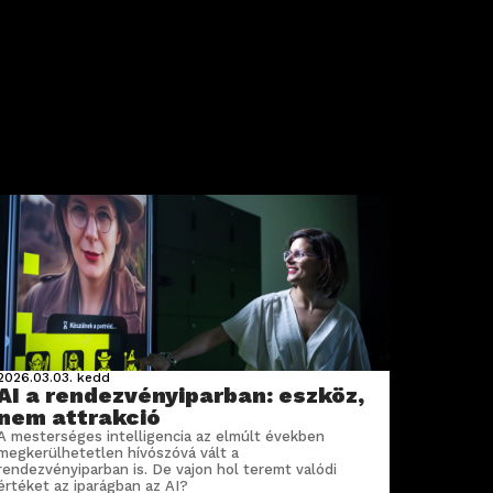
2026.03.03.
kedd
AI a rendezvényiparban: eszköz,
nem attrakció
A mesterséges intelligencia az elmúlt években
megkerülhetetlen hívószóvá vált a
rendezvényiparban is. De vajon hol teremt valódi
értéket az iparágban az AI?