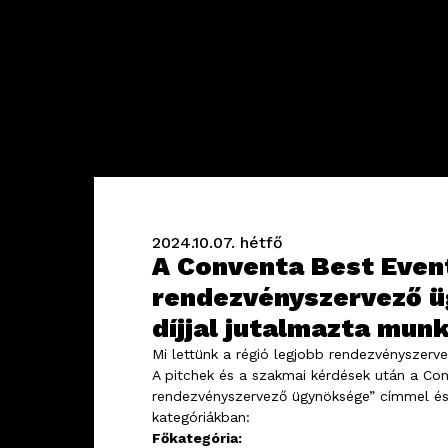
2024.10.07.
hétfő
A Conventa Best Event
rendezvényszervező ü
díjjal jutalmazta mun
Mi lettünk a régió legjobb rendezvényszerv
A pitchek és a szakmai kérdések után a Con
rendezvényszervező ügynöksége” címmel és 
kategóriákban:
Főkategória: