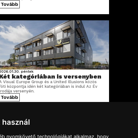
Tovább
2026.01.30.
péntek
Két kategóriában is versenyben
A Visual Europe Group és a United Illusions közös
fóti központja idén két kategóriában is indul Az Év
Irodája versenyén.
Tovább
t használ
gyéb nyomkövető technológiákat alkalmaz, hogy