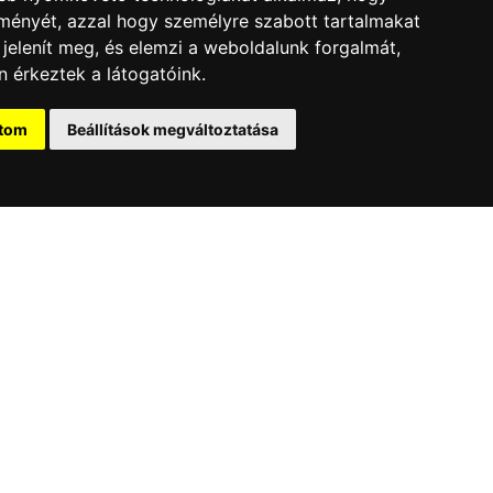
lményét, azzal hogy személyre szabott tartalmakat
 jelenít meg, és elemzi a weboldalunk forgalmát,
 érkeztek a látogatóink.
2026.01.20.
kedd
Új mérföldkő: drónshow
ítom
Beállítások megváltoztatása
Belgrádban
Nemzetközi szemléletünkkel egyre több országban
nyújtunk innovatív, kreatív megoldásokat.
Tovább
jánlatkérés
Jelentkezés
Sajtó