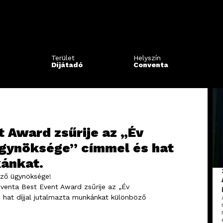
Terület
Helyszín
Díjátadó
Conventa
 Award zsűrije az „Év
gynöksége” címmel és hat
kánkat.
ező ügynöksége!
venta Best Event Award zsűrije az „Év
hat díjjal jutalmazta munkánkat különböző