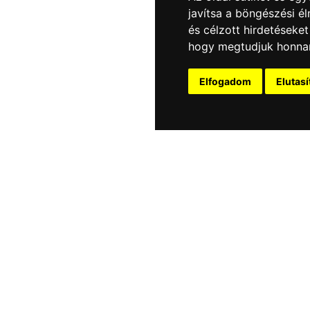
javítsa a böngészési é
és célzott hirdetéseket
hogy megtudjuk honnan
Elfogadom
Elutas
TÉMA:
Általános kérdés
A