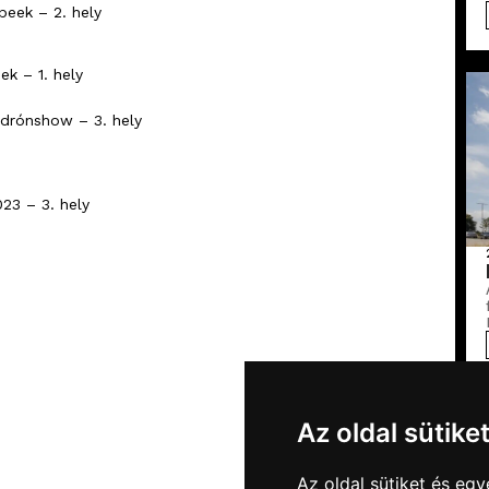
peek – 2. hely
k – 1. hely
 drónshow – 3. hely
023 – 3. hely
Az oldal sütike
Az oldal sütiket és e