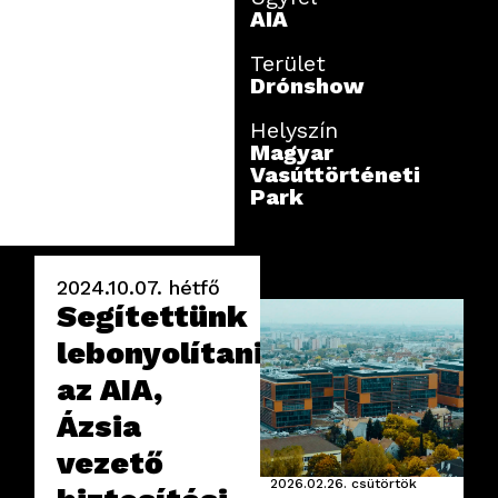
AIA
Terület
Drónshow
Helyszín
Magyar
Vasúttörténeti
Park
2024.10.07.
hétfő
Segítettünk
lebonyolítani
az AIA,
Ázsia
vezető
2026.02.26.
csütörtök