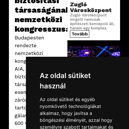
biztosítási
Zugló
társaságának
Városközpont
Zugló Városközpont
nemzetközi
mögött nemcsak
építészeti koncepció áll,
kongresszusát.
hanem egy komplex,
precízen megtervezett
Tovább
Budapesten
digitális infrastruktúra is.
rendezte
nemzetközi
kongresszusát az
AIA, Ázsia vezető
Az oldal sütiket
biztosítási
társasága. Az
használ
esemény
2026.02.19.
csütörtök
Az oldal sütiket és egyéb
záróakkordjaként
SuperEnduro
nyomkövető technológiákat
2026
tartott
alkalmaz, hogy javítsa a
Idén is az MVM Dome
gálavacsora során
adott otthont az egyik
böngészési élményét, azzal hogy
leglátványosabb
600 vendég
MotoCross
személyre szabott tartalmakat és