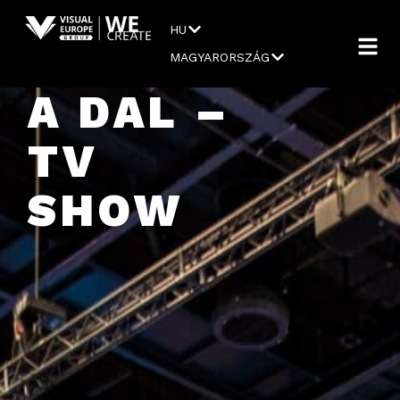
HU
MAGYARORSZÁG
A DAL –
TV
SHOW