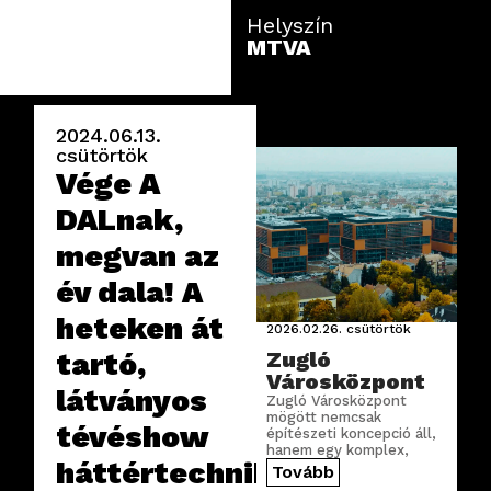
Helyszín
MTVA
2024.06.13.
csütörtök
Vége A
DALnak,
megvan az
év dala! A
heteken át
2026.02.26.
csütörtök
tartó,
Zugló
Városközpont
látványos
Zugló Városközpont
mögött nemcsak
tévéshow
építészeti koncepció áll,
hanem egy komplex,
háttértechnikáit
precízen megtervezett
Tovább
digitális infrastruktúra is.