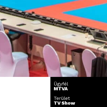
Ügyfél
MTVA
Terület
TV Show