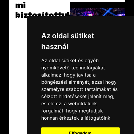
mi
biztosítottuk.
Az oldal sütiket
használ
2026.02.19.
csütörtök
Az oldal sütiket és egyéb
SuperEnduro
nyomkövető technológiákat
2026
alkalmaz, hogy javítsa a
Idén is az MVM Dome
böngészési élményét, azzal hogy
adott otthont az egyik
leglátványosabb
személyre szabott tartalmakat és
MotoCross
rendezvények, a
célzott hirdetéseket jelenít meg,
Tovább
technikát pedig most is
és elemzi a weboldalunk
mi szolgáltattuk.
forgalmát, hogy megtudjuk
honnan érkeztek a látogatóink.
Elfogadom