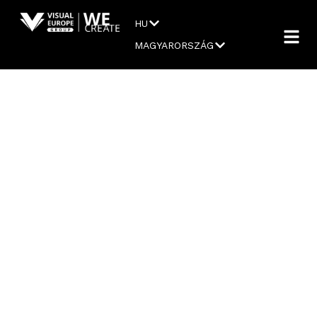
HU
MAGYARORSZÁG
FTC VS.
ÚJPEST
BAJNOKAVAT
2024