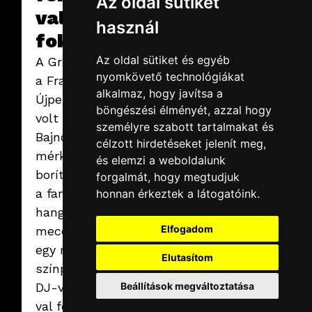
Az oldal sütiket
2026.02.19.
csütörtök
val
SuperEnduro
használ
2026
fokoztunk.
Idén is az MVM Dome
adott otthont az egyik
Az oldal sütiket és egyéb
A Groupama Aréna
leglátványosabb
nyomkövető technológiákat
a Fradi és az
MotoCross
rendezvények, a
Tovább
alkalmaz, hogy javítsa a
Újpest szurkolóitól
technikát pedig most is
böngészési élményét, azzal hogy
mi szolgáltattuk.
volt hangos! A
személyre szabott tartalmakat és
Bajnokavató
célzott hirdetéseket jelenít meg,
mérkőzésen
és elemzi a weboldalunk
borítékolható volt
forgalmát, hogy megtudjuk
a fantasztikus
honnan érkeztek a látogatóink.
hangulat, amit a
Elfogadom
meccs végeztével
2025.10.05.
vasárnap
egy mobil
Telekom
Elutasítom
színpaddal, rajta
Magentaland
A HD Grouppal közösen
Beállítások megváltoztatása
DJ-vel, fényshow-
több ezer résztvevőnek
val fokoztunk.
biztosítottunk