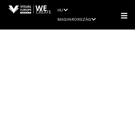
HU
MAGYARORSZÁG
PETŐFI
ZENEI
DÍJ