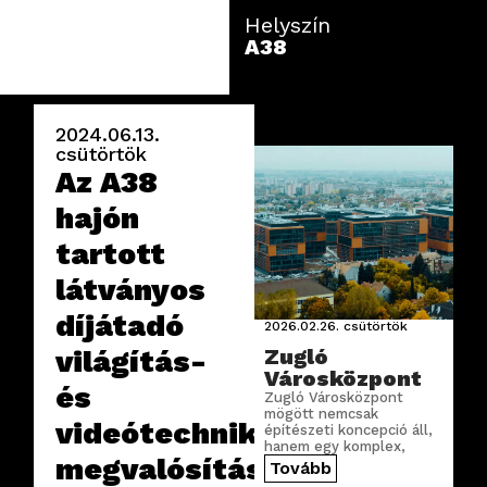
Helyszín
A38
2024.06.13.
csütörtök
Az A38
hajón
tartott
látványos
díjátadó
2026.02.26.
csütörtök
világítás-
Zugló
Városközpont
és
Zugló Városközpont
mögött nemcsak
videótechnikai
építészeti koncepció áll,
hanem egy komplex,
megvalósítását
precízen megtervezett
Tovább
digitális infrastruktúra is.