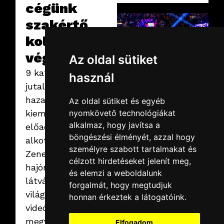
cégünk
szakértő
kollégái
végezték.
Az oldal sütiket
9 kategóriában
használ
jutalmazták a
2026.02.19.
csütörtök
hazai könnyűzene
Az oldal sütiket és egyéb
SuperEnduro
nyomkövető technológiákat
kiemelkedő
2026
alkalmaz, hogy javítsa a
előadóit és
Idén is az MVM Dome
böngészési élményét, azzal hogy
adott otthont az egyik
alkotásait Petőfi
leglátványosabb
személyre szabott tartalmakat és
MotoCross
Zenei Díjjal. Az A38
rendezvények, a
célzott hirdetéseket jelenít meg,
Tovább
hajón tartott
technikát pedig most is
és elemzi a weboldalunk
mi szolgáltattuk.
látványos díjátadó
forgalmát, hogy megtudjuk
világítás- és
honnan érkeztek a látogatóink.
videótechnikai
megvalósítását
Elfogadom