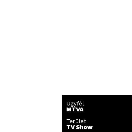
Ügyfél
MTVA
Terület
TV Show