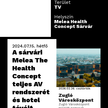
Terület
TV
Helyszín
Melea Health
Concept Sárvár
2024.07.15.
hétfő
A sárvári
Melea The
Health
Concept
teljes AV
2026.02.26.
csütörtök
rendszerét
Zugló
és hotel
Városközpont
Zugló Városközpont
tévéit
mögött nemcsak