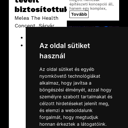
építészeti koncepció áll,
biztosítottuk.
hanem egy komplex,
precízen megtervezett
Tovább
Melea The Health
digitális infrastruktúra is.
Concept, Sárvár
Hotel tévék
Az oldal sütiket
AV rendszer
használ
Az oldal sütiket és egyéb
2026.02.19.
csütörtök
nyomkövető technológiákat
SuperEnduro
alkalmaz, hogy javítsa a
2026
böngészési élményét, azzal hogy
Idén is az MVM Dome
személyre szabott tartalmakat és
adott otthont az egyik
leglátványosabb
célzott hirdetéseket jelenít meg,
MotoCross
és elemzi a weboldalunk
rendezvények, a
Tovább
technikát pedig most is
forgalmát, hogy megtudjuk
mi szolgáltattuk.
honnan érkeztek a látogatóink.