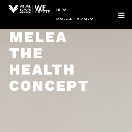
HU
MAGYARORSZÁG
MELEA
THE
HEALTH
CONCEPT