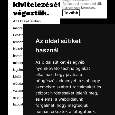
kivitelezését
építészeti koncepció áll,
hanem egy komplex,
végeztük.
precízen megtervezett
Tovább
digitális infrastruktúra is.
Az Orczy-Parkban
megrendezett Ludovika
Fesztivál teljes
Az oldal sütiket
rendezvénytechnikai
használ
kivitelezését végeztük. A
három napos esemény
Az oldal sütiket és egyéb
minden korosztály számára
2026.02.19.
csütörtök
nyomkövető technológiákat
izgalmas programokat
SuperEnduro
alkalmaz, hogy javítsa a
kínált: szabadegyetemi
2026
böngészési élményét, azzal hogy
Idén is az MVM Dome
előadások, koncertek,
személyre szabott tartalmakat és
adott otthont az egyik
valamint családi- és
leglátványosabb
célzott hirdetéseket jelenít meg,
MotoCross
gyermekprogramok várták a
és elemzi a weboldalunk
rendezvények, a
Tovább
technikát pedig most is
látogatókat.
forgalmát, hogy megtudjuk
mi szolgáltattuk.
honnan érkeztek a látogatóink.