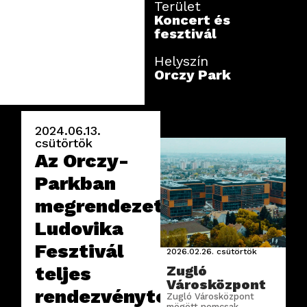
Terület
Koncert és
fesztivál
Helyszín
Orczy Park
2024.06.13.
csütörtök
Az Orczy-
Parkban
megrendezett
Ludovika
Fesztivál
2026.02.26.
csütörtök
teljes
Zugló
Városközpont
rendezvénytechnikai
Zugló Városközpont
mögött nemcsak