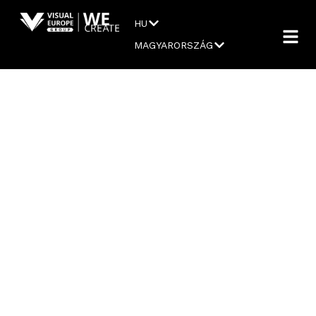
HU
MAGYARORSZÁG
LUDOVIKA
FESZTIVÁL