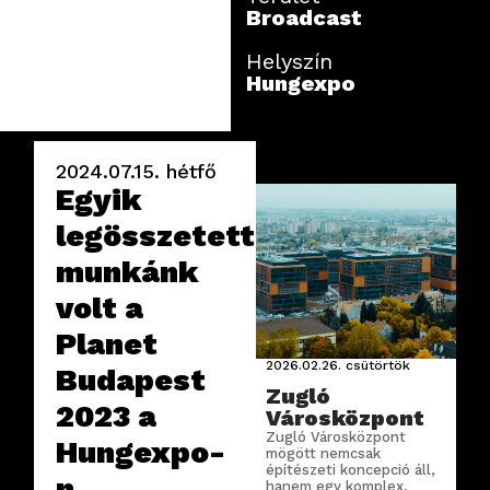
Broadcast
Helyszín
Hungexpo
2024.07.15.
hétfő
Egyik
legösszetettebb
munkánk
volt a
Planet
2026.02.26.
csütörtök
Budapest
Zugló
2023 a
Városközpont
Zugló Városközpont
Hungexpo-
mögött nemcsak
építészeti koncepció áll,
n.
hanem egy komplex,