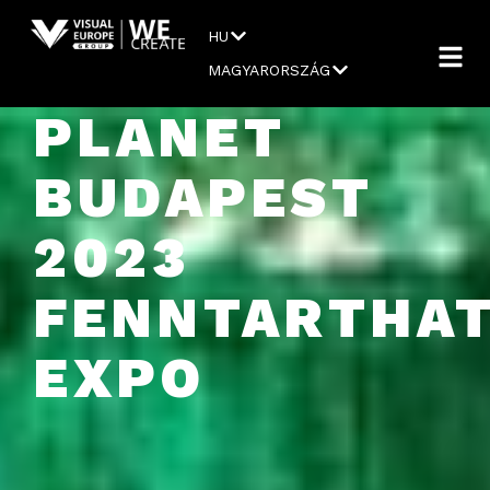
HU
MAGYARORSZÁG
PLANET
BUDAPEST
2023
FENNTARTHAT
EXPO