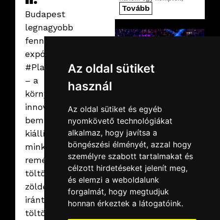
precízen megtervezett
Tovább
Budapest
digitális infrastruktúra is.
legnagyobb
fenntarthatósági
expója, a
Az oldal sütiket
#PlanetBudapest
– a
használ
környezettudatossági-
innovációk jövőjét
Az oldal sütiket és egyéb
2026.02.19.
csütörtök
bemutató
nyomkövető technológiákat
SuperEnduro
alkalmaz, hogy javítsa a
2026
kiállítás, amely
Idén is az MVM Dome
böngészési élményét, azzal hogy
minket is
adott otthont az egyik
személyre szabott tartalmakat és
leglátványosabb
reménységgel
MotoCross
célzott hirdetéseket jelenít meg,
töltött el egy
rendezvények, a
Tovább
és elemzi a weboldalunk
technikát pedig most is
zöldebb holnap
mi szolgáltattuk.
forgalmát, hogy megtudjuk
iránt. 4 csarnokot
honnan érkeztek a látogatóink.
töltöttünk meg