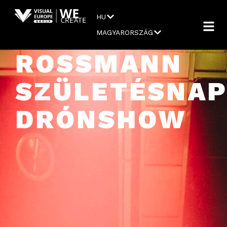
HU
MAGYARORSZÁG
ROSSMANN
SZÜLETÉSNAP
DRÓNSHOW