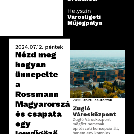
Helyszín
Városligeti
Műjégpálya
2024.07.12.
péntek
Nézd meg
hogyan
ünnepelte
a
Rossmann
2026.02.26.
csütörtök
Magyarország
Zugló
és csapata
Városközpont
Zugló Városközpont
egy
mögött nemcsak
építészeti koncepció áll,
lenyűgöző
hanem egy komplex,