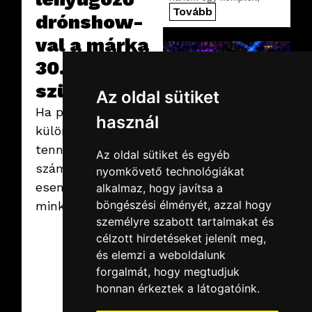
precízen megtervezett
Tovább
drónshow-
digitális infrastruktúra is.
val a márka
30.
születésnapját.
Az oldal sütiket
Ha pedig te is
használ
különlegessé
tennél egy
Az oldal sütiket és egyéb
2026.02.19.
csütörtök
számodra fontos
nyomkövető technológiákat
SuperEnduro
eseményt, keress
alkalmaz, hogy javítsa a
2026
Idén is az MVM Dome
böngészési élményét, azzal hogy
minket!
adott otthont az egyik
személyre szabott tartalmakat és
leglátványosabb
MotoCross
célzott hirdetéseket jelenít meg,
rendezvények, a
Tovább
és elemzi a weboldalunk
technikát pedig most is
mi szolgáltattuk.
forgalmát, hogy megtudjuk
honnan érkeztek a látogatóink.