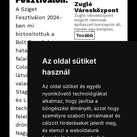
Zugló
A Sziget
Városközpont
Zugló Városközpont
Fesztiválon 2024-
mögött nemcsak
ben mi
építészeti koncepció áll,
hanem egy komplex,
biztosítottuk a
precízen megtervezett
Tovább
digitális infrastruktúra is.
Bolt Pary Aréna
hatalmas LED
falait, a Yettel
Az oldal sütiket
Colosseum
használ
látványos fényeit,
valamint a Revolut
Az oldal sütiket és egyéb
Stage hang- fény-
nyomkövető technológiákat
és LED
2026.02.19.
csütörtök
alkalmaz, hogy javítsa a
SuperEnduro
technikájáért is mi
böngészési élményét, azzal hogy
2026
személyre szabott tartalmakat és
feleltünk,
Idén is az MVM Dome
célzott hirdetéseket jelenít meg,
drónjaink pedig a
adott otthont az egyik
leglátványosabb
és elemzi a weboldalunk
Nagyszínpad fölé
MotoCross