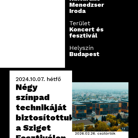
Menedzser
Iroda
Terület
Koncert és
fesztivál
Helyszín
Budapest
2024.10.07.
hétfő
Négy
színpad
technikáját
biztosítottuk
a Sziget
2026.02.26.
csütörtök
Fesztiválon.