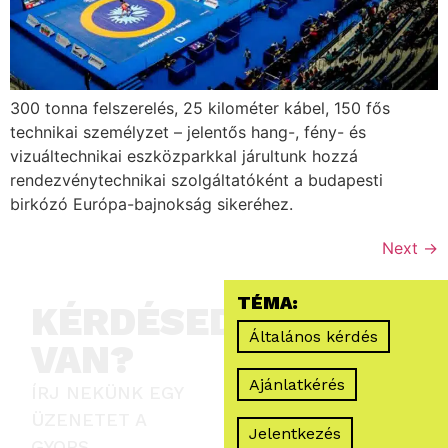
300 tonna felszerelés, 25 kilométer kábel, 150 fős
technikai személyzet – jelentős hang-, fény- és
vizuáltechnikai eszközparkkal járultunk hozzá
rendezvénytechnikai szolgáltatóként a budapesti
birkózó Európa-bajnokság sikeréhez.
Next
→
TÉMA:
KÉRDÉSED
Általános kérdés
VAN?
Ajánlatkérés
ÍRJ NEKÜNK EGY
ÜZENETET A
Jelentkezés
GYORS