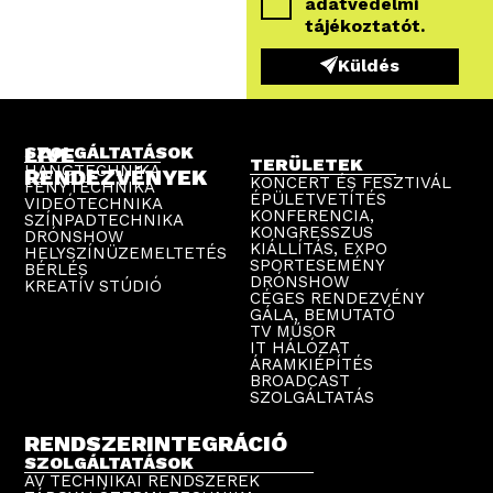
adatvédelmi
tájékoztatót
.
Küldés
LIVE
SZOLGÁLTATÁSOK
TERÜLETEK
HANGTECHNIKA
RENDEZVÉNYEK
KONCERT ÉS FESZTIVÁL
FÉNYTECHNIKA
ÉPÜLETVETÍTÉS
VIDEÓTECHNIKA
KONFERENCIA,
SZÍNPADTECHNIKA
KONGRESSZUS
DRÓNSHOW
KIÁLLÍTÁS, EXPO
HELYSZÍNÜZEMELTETÉS
SPORTESEMÉNY
BÉRLÉS
DRÓNSHOW
KREATÍV STÚDIÓ
CÉGES RENDEZVÉNY
GÁLA, BEMUTATÓ
TV MŰSOR
IT HÁLÓZAT
ÁRAMKIÉPÍTÉS
BROADCAST
SZOLGÁLTATÁS
RENDSZERINTEGRÁCIÓ
SZOLGÁLTATÁSOK
AV TECHNIKAI RENDSZEREK