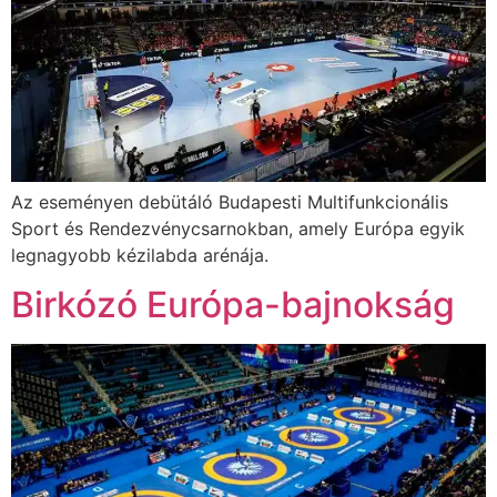
Az eseményen debütáló Budapesti Multifunkcionális
Sport és Rendezvénycsarnokban, amely Európa egyik
legnagyobb kézilabda arénája.
Birkózó Európa-bajnokság