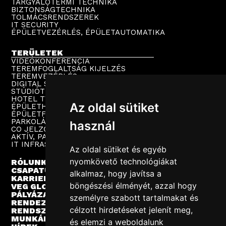
TÁRGYALÓTERMI TECHNIKA
BIZTONSÁGTECHNIKA
TOLMÁCSRENDSZEREK
IT SECURITY
ÉPÜLETVEZÉRLÉS, ÉPÜLETAUTOMATIKA
TERÜLETEK
VIDEÓKONFERENCIA
TEREMFOGLALTSÁG KIJELZÉS
TEREMVEZÉRLÉS
DIGITAL SIGNAGE
STÚDIÓTECHNIKA
HOTEL TV
Az oldal sütiket
ÉPÜLETHANGOSÍTÁS
ÉPÜLETFELÜGYELET
PARKOLÁSTECHNIKA
használ
CO JELZŐRENDSZER
AKTÍV, PASSZÍV HÁLÓZAT
IT INFRASTRUKTÚRA
Az oldal sütiket és egyéb
nyomkövető technológiákat
RÓLUNK
CSAPATUNK
alkalmaz, hogy javítsa a
KARRIER
böngészési élményét, azzal hogy
VEG GLOBAL
PÁLYÁZATOK
személyre szabott tartalmakat és
RENDEZVÉNYEK
célzott hirdetéseket jelenít meg,
RENDSZERINTEGRÁCIÓ
MUNKÁINK
és elemzi a weboldalunk