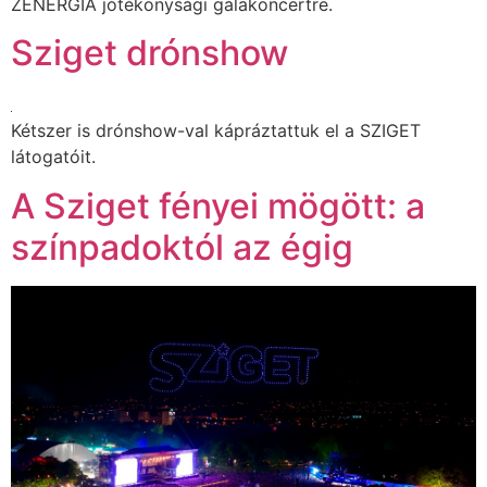
ZENERGIA jótékonysági gálakoncertre.
Sziget drónshow
Kétszer is drónshow-val kápráztattuk el a SZIGET
látogatóit.
A Sziget fényei mögött: a
színpadoktól az égig