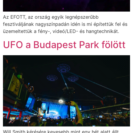
Az EFOTT, az ország egyik legnépszerűbb
fesztiváljának nagyszínpadán idén is mi építettük fel és
üzemeltettük a fény-, videó/LED- és hangtechnikát.
UFO a Budapest Park fölött
Will Smith kérésére kevesebb mint egy hét alatt állt