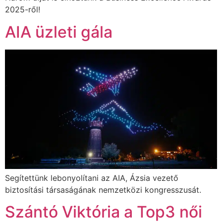
2025-ről!
AIA üzleti gála
Segítettünk lebonyolítani az AIA, Ázsia vezető
biztosítási társaságának nemzetközi kongresszusát.
Szántó Viktória a Top3 női