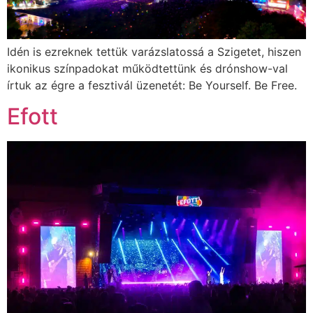
Idén is ezreknek tettük varázslatossá a Szigetet, hiszen
ikonikus színpadokat működtettünk és drónshow-val
írtuk az égre a fesztivál üzenetét: Be Yourself. Be Free.
Efott