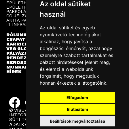
Az oldal sütiket
ÉPÜLETHANGOSÍTÁS
ÉPÜLETFELÜGYELET
PARKOLÁSTECHNIKA
használ
CO JELZŐRENDSZER
AKTÍV, PASSZÍV HÁLÓZAT
IT INFRASTRUKTÚRA
Az oldal sütiket és egyéb
nyomkövető technológiákat
RÓLUNK
CSAPATUNK
alkalmaz, hogy javítsa a
KARRIER
böngészési élményét, azzal hogy
VEG GLOBAL
PÁLYÁZATOK
személyre szabott tartalmakat és
RENDEZVÉNYEK
célzott hirdetéseket jelenít meg,
RENDSZERINTEGRÁCIÓ
MUNKÁINK
és elemzi a weboldalunk
HÍREK
forgalmát, hogy megtudjuk
honnan érkeztek a látogatóink.
Elfogadom
Elutasítom
© VISUAL EUROPE GROUP 2025
INTEGRÁLT POLITIKA
SÜTI TÁJÉKOZTATÓ
Beállítások megváltoztatása
ADATKEZELÉS