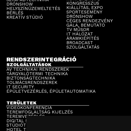
KONGRESSZUS
DRÓNSHOW
KIÁLLÍTÁS, EXPO
HELYSZÍNÜZEMELTETÉS
SPORTESEMÉNY
BÉRLÉS
DRÓNSHOW
KREATÍV STÚDIÓ
CÉGES RENDEZVÉNY
GÁLA, BEMUTATÓ
TV MŰSOR
IT HÁLÓZAT
ÁRAMKIÉPÍTÉS
BROADCAST
SZOLGÁLTATÁS
RENDSZERINTEGRÁCIÓ
SZOLGÁLTATÁSOK
AV TECHNIKAI RENDSZEREK
TÁRGYALÓTERMI TECHNIKA
BIZTONSÁGTECHNIKA
TOLMÁCSRENDSZEREK
IT SECURITY
ÉPÜLETVEZÉRLÉS, ÉPÜLETAUTOMATIKA
TERÜLETEK
VIDEÓKONFERENCIA
TEREMFOGLALTSÁG KIJELZÉS
TEREMVEZÉRLÉS
DIGITAL SIGNAGE
STÚDIÓTECHNIKA
HOTEL TV