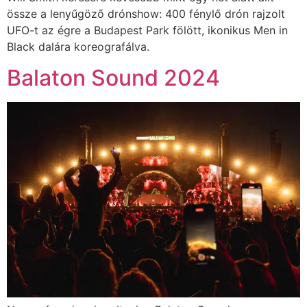
össze a lenyűgöző drónshow: 400 fénylő drón rajzolt
UFO-t az égre a Budapest Park fölött, ikonikus Men in
Black dalára koreografálva.
Balaton Sound 2024