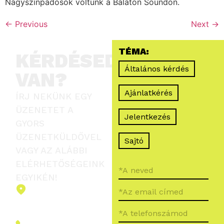
Nagyszínpadosok voltunk a Balaton Soundon.
←
Previous
Next
→
TÉMA:
KÉRDÉSED
Általános kérdés
VAN?
Ajánlatkérés
ÍRJ NEKÜNK EGY
ÜZENETET A
Jelentkezés
GYORS
ÜZENETKÜLDŐVEL
Sajtó
VAGY AZ ALÁBBI
ELÉRHETŐSÉGEINK
EGYIKÉN!
2151 Fót,
Ormos Ferenc
út 5.