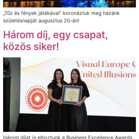
„Tűz és fények játékával” koronáztuk meg hazánk
születésnapját augusztus 20-án!
Három díj, egy csapat,
közös siker!
Három díjat is elhoztunk a Business Excellence Awards