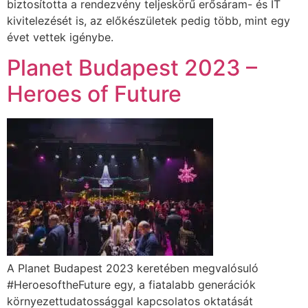
biztosította a rendezvény teljeskörű erősáram- és IT
kivitelezését is, az előkészületek pedig több, mint egy
évet vettek igénybe.
Planet Budapest 2023 –
Heroes of Future
A Planet Budapest 2023 keretében megvalósuló
#HeroesoftheFuture egy, a fiatalabb generációk
környezettudatossággal kapcsolatos oktatását