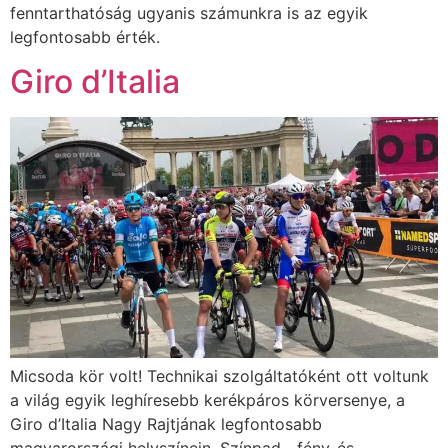
fenntarthatóság ugyanis számunkra is az egyik
legfontosabb érték.
Giro d’Italia
Micsoda kör volt! Technikai szolgáltatóként ott voltunk
a világ egyik leghíresebb kerékpáros körversenye, a
Giro d’Italia Nagy Rajtjának legfontosabb
magyarországi helyszínein. Színpad-, fény-és