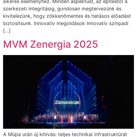
sikeres eseményhez. Minden aspektust, az építéstől a
szerkezeti integritásig, gondosan megtervezünk és
kivitelezünk, hogy zökkenőmentes és hatásos előadást
biztosítsunk. Innovatív megoldások Innovatív színpadi
[…]
MVM Zenergia 2025
A Müpa után új kihívás: teljes technikai infrastruktúrát