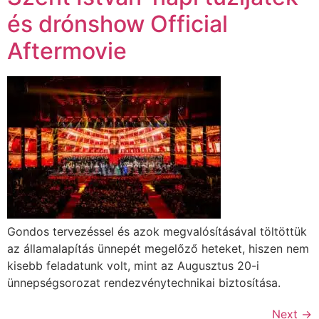
és drónshow Official
Aftermovie
Gondos tervezéssel és azok megvalósításával töltöttük
az államalapítás ünnepét megelőző heteket, hiszen nem
kisebb feladatunk volt, mint az Augusztus 20-i
ünnepségsorozat rendezvénytechnikai biztosítása.
Next
→