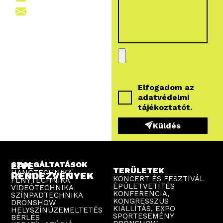
sajto@vegroup.hu
Elfogadom az
adatvédelmi
tájékoztatót
.
Küldés
LIVE
SZOLGÁLTATÁSOK
TERÜLETEK
HANGTECHNIKA
RENDEZVÉNYEK
KONCERT ÉS FESZTIVÁL
FÉNYTECHNIKA
ÉPÜLETVETÍTÉS
VIDEÓTECHNIKA
KONFERENCIA,
SZÍNPADTECHNIKA
KONGRESSZUS
DRÓNSHOW
KIÁLLÍTÁS, EXPO
HELYSZÍNÜZEMELTETÉS
SPORTESEMÉNY
BÉRLÉS