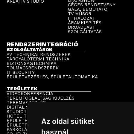
DRÓNSHOW
KREATÍV STÚDIÓ
CÉGES RENDEZVÉNY
GÁLA, BEMUTATÓ
TV MŰSOR
IT HÁLÓZAT
ÁRAMKIÉPÍTÉS
BROADCAST
SZOLGÁLTATÁS
RENDSZERINTEGRÁCIÓ
SZOLGÁLTATÁSOK
AV TECHNIKAI RENDSZEREK
TÁRGYALÓTERMI TECHNIKA
BIZTONSÁGTECHNIKA
TOLMÁCSRENDSZEREK
IT SECURITY
ÉPÜLETVEZÉRLÉS, ÉPÜLETAUTOMATIKA
TERÜLETEK
VIDEÓKONFERENCIA
TEREMFOGLALTSÁG KIJELZÉS
TEREMVEZÉRLÉS
DIGITAL SIGNAGE
STÚDIÓTECHNIKA
HOTEL TV
Az oldal sütiket
ÉPÜLETHANGOSÍTÁS
ÉPÜLETFELÜGYELET
PARKOLÁSTECHNIKA
használ