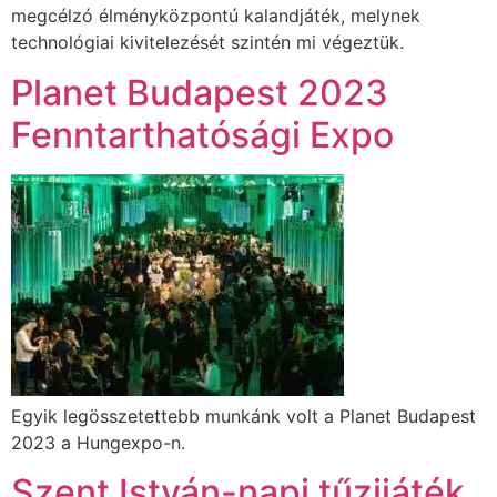
megcélzó élményközpontú kalandjáték, melynek
technológiai kivitelezését szintén mi végeztük.
Planet Budapest 2023
Fenntarthatósági Expo
Egyik legösszetettebb munkánk volt a Planet Budapest
2023 a Hungexpo-n.
Szent István-napi tűzijáték