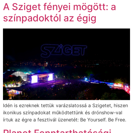
A Sziget fényei mögött: a
színpadoktól az égig
Idén is ezreknek tettük varázslatossá a Szigetet, hiszen
ikonikus színpadokat működtettünk és drónshow-val
írtuk az égre a fesztivál üzenetét: Be Yourself. Be Free.