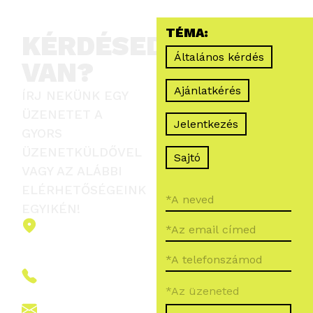
TÉMA:
KÉRDÉSED
Általános kérdés
VAN?
Ajánlatkérés
ÍRJ NEKÜNK EGY
ÜZENETET A
Jelentkezés
GYORS
ÜZENETKÜLDŐVEL
Sajtó
VAGY AZ ALÁBBI
ELÉRHETŐSÉGEINK
EGYIKÉN!
2151 Fót,
Ormos Ferenc
út 5.
+36 (70) 380
*Az üzeneted
6265
info@vegroup.hu