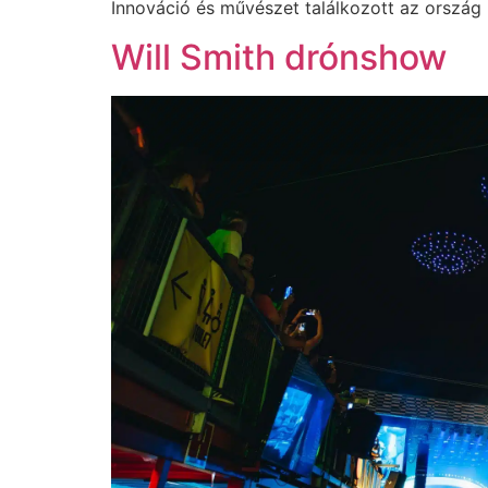
Innováció és művészet találkozott az orszá
Will Smith drónshow