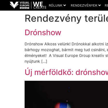
RÓLUNK
RENDEZVÉNYEK
R
Rendezvény terül
Drónshow
Drónshow Alkoss velünk! Drónokkal alkotni iz
bárhogy mozoghat, bármit meg tud csinálni, é
élményeket! A Visual Europe Group kreatív s
nyújtunk​ […]
Új mérföldkő: drónsho