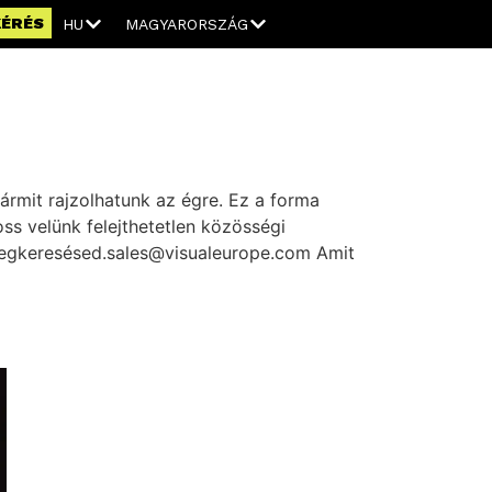
KÉRÉS
HU
MAGYARORSZÁG
ármit rajzolhatunk az égre. Ez a forma
ss velünk felejthetetlen közösségi
 megkeresésed.sales@visualeurope.com Amit