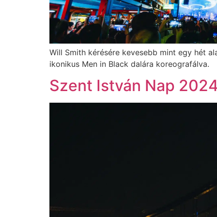
Will Smith kérésére kevesebb mint egy hét al
ikonikus Men in Black dalára koreografálva.
Szent István Nap 202