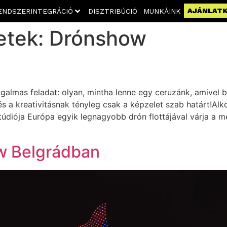
AJÁNLAT
ENDSZERINTEGRÁCIÓ
DISZTRIBÚCIÓ
MUNKÁINK
etek:
Drónshow
galmas feladat: olyan, mintha lenne egy ceruzánk, amivel b
s a kreativitásnak tényleg csak a képzelet szab határt!Alko
túdiója Európa egyik legnagyobb drón flottájával várja a
w Belgrádban