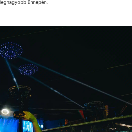
g legnagyobb ünnepén.