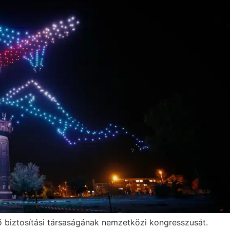
tő biztosítási társaságának nemzetközi kongresszusát.