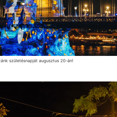
zánk születésnapját augusztus 20-án!