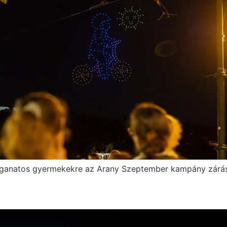
 daganatos gyermekekre az Arany Szeptember kampány zárá