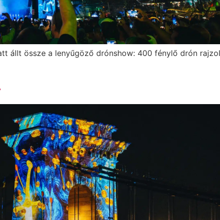
att állt össze a lenyűgöző drónshow: 400 fénylő drón rajzol
4